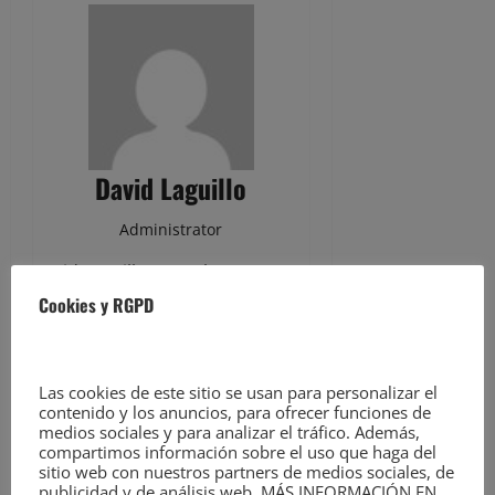
David Laguillo
Administrator
David Laguillo (Torrelavega, 1975)
es un periodista, escritor y
Cookies y RGPD
fotógrafo español. Desde hace
años ha publicado en medios de
comunicación de ámbito nacional y
Las cookies de este sitio se usan para personalizar el
local, tanto en publicaciones
contenido y los anuncios, para ofrecer funciones de
medios sociales y para analizar el tráfico. Además,
generalistas como especializadas.
compartimos información sobre el uso que haga del
Como fotógrafo también ha
sitio web con nuestros partners de medios sociales, de
publicidad y de análisis web. MÁS INFORMACIÓN EN
ilustrado libros y artículos