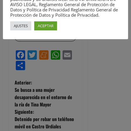
AVISO LEGAL, Reglamento General de Protección de
periodísticos. Más información en
Datos y Política de Privacidad Reglamento General de
https://davidlaguillo.com/biografia/
Protección de Datos y Política de Privacidad.
AJUSTES
ACEPTAR
Visitar el sitio web
Ver todas las entradas
Facebook
Twitter
Meneame
WhatsApp
Email
Compartir
N
Anterior:
Se busca a una mujer
a
desaparecida en el entorno de
la ría de Tina Mayor
v
Siguiente:
e
Detenido por robar un teléfono
móvil en Castro Urdiales