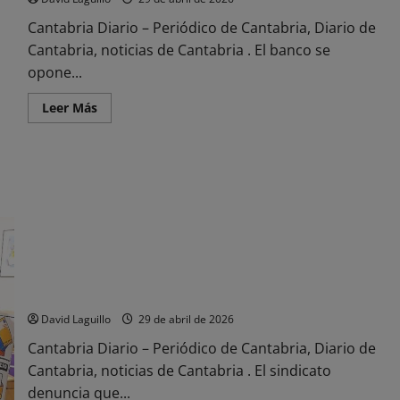
Cantabria Diario – Periódico de Cantabria, Diario de
Cantabria, noticias de Cantabria . El banco se
opone...
Leer
Leer Más
más
acerca
de
La
Justicia
multa
al
BBVA
por
«mala
fe
procesal»
y
CCOO expondrá el Monopoly del acceso a la vivienda para
abuso
del
jóvenes durante el 1 de mayo
servicio
público
David Laguillo
29 de abril de 2026
de
Justicia
Cantabria Diario – Periódico de Cantabria, Diario de
Cantabria, noticias de Cantabria . El sindicato
denuncia que...