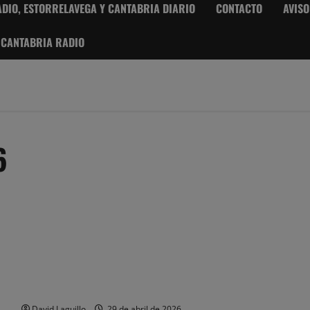
DIO, ESTORRELAVEGA Y CANTABRIA DIARIO
CONTACTO
AVISO
 CANTABRIA RADIO
6
La Justicia multa al BBVA por «mala fe procesal» y abuso del
servicio público de Justicia
David Laguillo
29 de abril de 2026