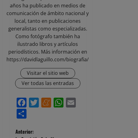
años ha publicado en medios de
comunicación de ámbito nacional y
local, tanto en publicaciones
generalistas como especializadas.
Como fotógrafo también ha
ilustrado libros y artículos
periodísticos. Más información en
https://davidlaguillo.com/biografia/
Visitar el sitio web
Ver todas las entradas
Facebook
Twitter
Meneame
WhatsApp
Email
Compartir
N
Anterior: