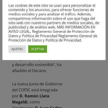
“La industria cántabra
Las cookies de este sitio se usan para personalizar el
contenido y los anuncios, para ofrecer funciones de
necesita profesionales
medios sociales y para analizar el tráfico. Además,
cualificados que aporten
compartimos información sobre el uso que haga del
solvencia técnica y visión
sitio web con nuestros partners de medios sociales, de
publicidad y de análisis web. MÁS INFORMACIÓN EN
estratégica. Nuestro
AVISO LEGAL, Reglamento General de Protección de
Colegio seguirá trabajando
Datos y Política de Privacidad Reglamento General de
Protección de Datos y Política de Privacidad.
para que la ingeniería
técnica industrial continúe
AJUSTES
ACEPTAR
siendo un motor de
competitividad, innovación
y desarrollo sostenible”, ha
añadido el Decano.
La nueva Junta de Gobierno
del COITIC está integrada
por
D. Ramón Llata
Magaldi
, como
Vicedecano;
D. Juan Carlos