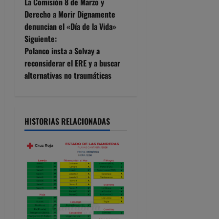
La Comisión 8 de Marzo y
a
Derecho a Morir Dignamente
denuncian el «Día de la Vida»
v
Siguiente:
e
Polanco insta a Solvay a
reconsiderar el ERE y a buscar
g
alternativas no traumáticas
a
c
HISTORIAS RELACIONADAS
i
ó
n
d