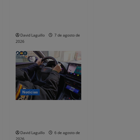
Detenido por estafar con un
alquiler en Castro Urdiales,
se quedaba con las fianzas y
dejaba de responder
David Laguillo
7 de agosto de
2026
Noticias
Dos detenidos y nueve
investigados por estafar un
total de 92.395 euros
David Laguillo
6 de agosto de
2026