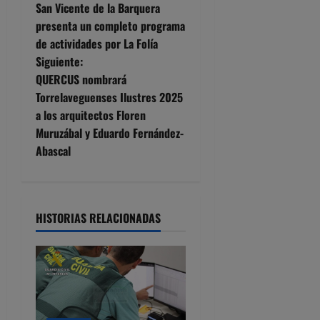
San Vicente de la Barquera
a
presenta un completo programa
de actividades por La Folía
v
Siguiente:
e
QUERCUS nombrará
Torrelaveguenses Ilustres 2025
g
a los arquitectos Floren
Muruzábal y Eduardo Fernández-
a
Abascal
c
i
HISTORIAS RELACIONADAS
ó
n
d