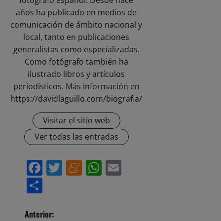
fotógrafo español. Desde hace
años ha publicado en medios de
comunicación de ámbito nacional y
local, tanto en publicaciones
generalistas como especializadas.
Como fotógrafo también ha
ilustrado libros y artículos
periodísticos. Más información en
https://davidlaguillo.com/biografia/
Visitar el sitio web
Ver todas las entradas
Facebook
Twitter
Meneame
WhatsApp
Email
Compartir
N
Anterior: