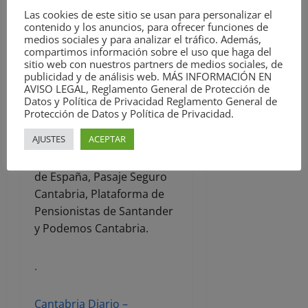
Smolny, Confederación
Las cookies de este sitio se usan para personalizar el
General del Trabajo,
contenido y los anuncios, para ofrecer funciones de
Confederación Nacional del
medios sociales y para analizar el tráfico. Además,
compartimos información sobre el uso que haga del
Trabajo, Interpueblos,
sitio web con nuestros partners de medios sociales, de
Izquierda Unida de
publicidad y de análisis web. MÁS INFORMACIÓN EN
AVISO LEGAL, Reglamento General de Protección de
Cantabria, Juventud
Datos y Política de Privacidad Reglamento General de
Comunista de los Pueblos
Protección de Datos y Política de Privacidad.
de España, Las Calles
AJUSTES
ACEPTAR
Contra el Fascismo, Partido
Comunista de los Pueblos
de España, Pasaje Seguro
Cantabria, Plataforma de
Pensionistas de Santander
y Podemos Cantabria.
.
Cantabria Diario –