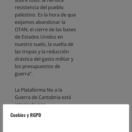
sobre todo, la heroica
resistencia del pueblo
palestino. Es la hora de que
exijamos abandonar la
OTAN, el cierre de las bases
de Estados Unidos en
nuestro suelo, la vuelta de
las tropas y la reducción
drástica del gasto militar y
los presupuestos de
guerra”.
La Plataforma No a la
Guerra de Cantabria está
integrada por
Anticapitalistas Cantabria,
Cookies y RGPD
Asamblea Antifascista de
Cantabria, Centro Social