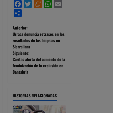
Facebook
Twitter
Meneame
WhatsApp
Email
Compartir
N
Anterior:
Urraca denuncia retrasos en los
a
resultados de las biopsias en
Sierrallana
v
Siguiente:
e
Cáritas alerta del aumento de la
feminización de la exclusión en
g
Cantabria
a
c
HISTORIAS RELACIONADAS
i