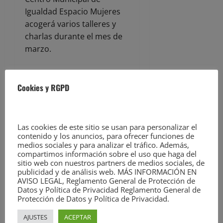
Igualdad Espacio Mujeres
acogerá varios talleres y
charlas durante el mes de
marzo.
Entre ellos, el taller “Abraza
Cookies y RGPD
a tu niña interior
”
,
organizado por la
asociación Woman’s Grace
los días 11 y 18 de marzo,
Las cookies de este sitio se usan para personalizar el
contenido y los anuncios, para ofrecer funciones de
así como el taller
medios sociales y para analizar el tráfico. Además,
“Corresponsabilidad en la
compartimos información sobre el uso que haga del
sitio web con nuestros partners de medios sociales, de
era digital”, el 13 de marzo,
publicidad y de análisis web. MÁS INFORMACIÓN EN
la charla “¿Por qué nos
AVISO LEGAL, Reglamento General de Protección de
sentimos culpables? Lo que
Datos y Política de Privacidad Reglamento General de
Protección de Datos y Política de Privacidad.
la historia no nos enseña”,
el 18 de marzo, o el taller
AJUSTES
ACEPTAR