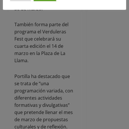
“Estereotipos en el cine”, el
30 de marzo.
También forma parte del
programa el Verduleras
Fest que celebrará su
cuarta edición el 14 de
marzo en la Plaza de La
Llama.
Portilla ha destacado que
se trata de “una
programación variada, con
diferentes actividades
formativas y divulgativas”
que pretende llenar el mes
de marzo de propuestas
culturales y de reflexión.