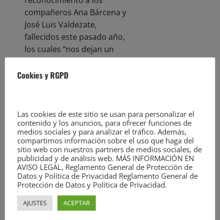
compañeros Ana Bárcena y
José Luis Valdezate,
fallecidos este pasado año,
los cuales “nos dejan un
ejemplo ético y profesional
que debemos preservar”,
Cookies y RGPD
dijo Gallardo.
A la gala acudió una
Las cookies de este sitio se usan para personalizar el
contenido y los anuncios, para ofrecer funciones de
representación del
medios sociales y para analizar el tráfico. Además,
Gobierno de Cantabria y
compartimos información sobre el uso que haga del
sitio web con nuestros partners de medios sociales, de
del Ayuntamiento de
publicidad y de análisis web. MÁS INFORMACIÓN EN
Santander, encabezada por
AVISO LEGAL, Reglamento General de Protección de
la consejera de
Datos y Política de Privacidad Reglamento General de
Protección de Datos y Política de Privacidad.
Presidencia, Justicia,
Seguridad y Simplificación
AJUSTES
ACEPTAR
Administrativa, Isabel