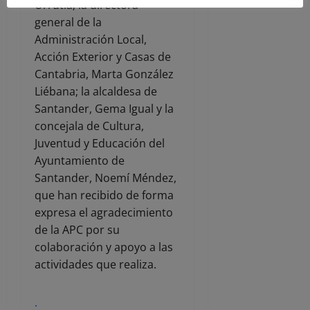
Urrutia; la directora
general de la
Administración Local,
Acción Exterior y Casas de
Cantabria, Marta González
Liébana; la alcaldesa de
Santander, Gema Igual y la
concejala de Cultura,
Juventud y Educación del
Ayuntamiento de
Santander, Noemí Méndez,
que han recibido de forma
expresa el agradecimiento
de la APC por su
colaboración y apoyo a las
actividades que realiza.
.