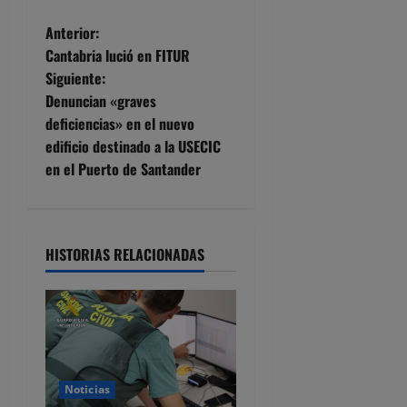
N
Anterior:
Cantabria lució en FITUR
a
Siguiente:
Denuncian «graves
v
deficiencias» en el nuevo
e
edificio destinado a la USECIC
en el Puerto de Santander
g
a
HISTORIAS RELACIONADAS
c
i
ó
n
Noticias