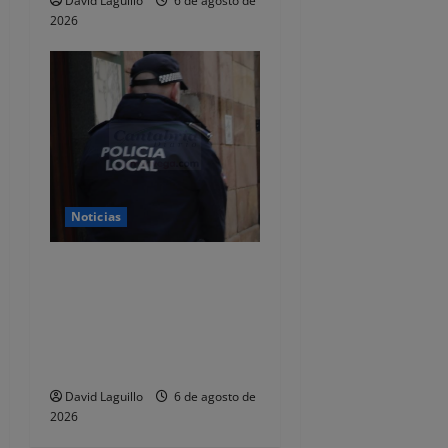
David Laguillo
6 de agosto de
2026
Noticias
CSIF alerta de que la falta
de policías locales «puede
comprometer la seguridad»
de las Fiestas de
Torrelavega
David Laguillo
6 de agosto de
2026