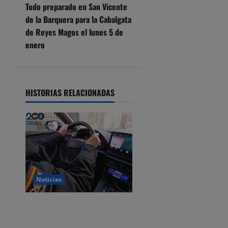
e
Todo preparado en San Vicente
de la Barquera para la Cabalgata
g
de Reyes Magos el lunes 5 de
enero
a
c
i
HISTORIAS RELACIONADAS
ó
n
d
e
Noticias
e
Dos detenidos y nueve
investigados por estafar un
n