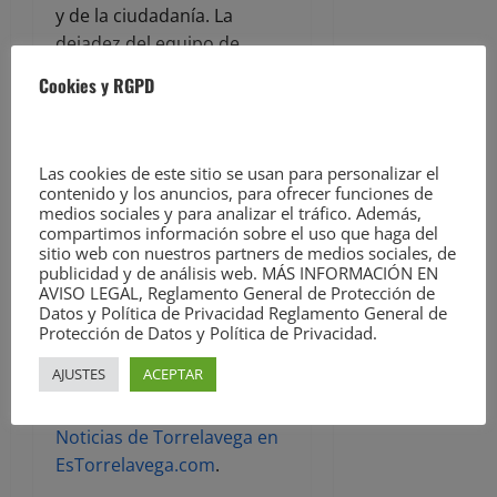
y de la ciudadanía. La
dejadez del equipo de
gobierno se mantiene en el
Cookies y RGPD
tiempo, sin ofrecer
soluciones reales, y ha
llevado a la plantilla a decir
Las cookies de este sitio se usan para personalizar el
basta ante una situación
contenido y los anuncios, para ofrecer funciones de
que consideran
medios sociales y para analizar el tráfico. Además,
compartimos información sobre el uso que haga del
insostenible’.
sitio web con nuestros partners de medios sociales, de
publicidad y de análisis web. MÁS INFORMACIÓN EN
AVISO LEGAL, Reglamento General de Protección de
La entrada
APLB denuncia
Datos y Política de Privacidad Reglamento General de
que el dispositivo policial
Protección de Datos y Política de Privacidad.
en la Cabalgata de Reyes se
AJUSTES
ACEPTAR
verá «seriamente afectado»
aparece primero en
Noticias de Torrelavega en
EsTorrelavega.com
.