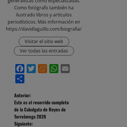
generalistas como especializadas.
Como fotógrafo también ha
ilustrado libros y artículos
periodísticos. Más información en
https://davidlaguillo.com/biografia/
Visitar el sitio web
Ver todas las entradas
Facebook
Twitter
Meneame
WhatsApp
Email
Compartir
N
Anterior:
Este es el recorrido completo
a
de la Cabalgata de Reyes de
Torrelavega 2026
v
Siguiente: