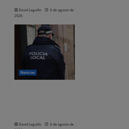
total de 92.395 euros
t
David Laguillo
6 de agosto de
2026
r
a
d
a
s
Noticias
CSIF alerta de que la falta
de policías locales «puede
comprometer la seguridad»
de las Fiestas de
Torrelavega
David Laguillo
6 de agosto de