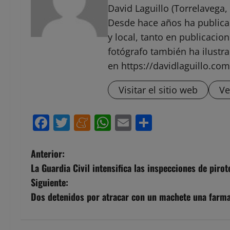
David Laguillo (Torrelavega, 
Desde hace años ha public
y local, tanto en publicaci
fotógrafo también ha ilustra
en https://davidlaguillo.com
Visitar el sitio web
Ve
Facebook
Twitter
Meneame
WhatsApp
Email
Compartir
N
Anterior:
La Guardia Civil intensifica las inspecciones de piro
a
Siguiente:
v
Dos detenidos por atracar con un machete una farm
e