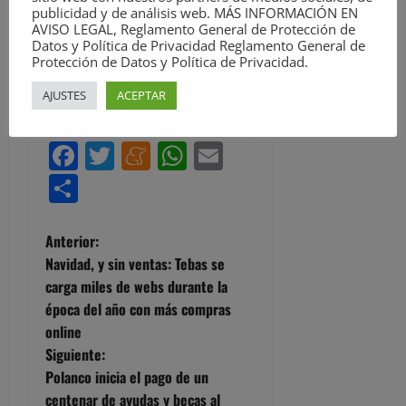
periodísticos. Más información en
publicidad y de análisis web. MÁS INFORMACIÓN EN
https://davidlaguillo.com/biografia/
AVISO LEGAL, Reglamento General de Protección de
Datos y Política de Privacidad Reglamento General de
Protección de Datos y Política de Privacidad.
Visitar el sitio web
AJUSTES
ACEPTAR
Ver todas las entradas
Facebook
Twitter
Meneame
WhatsApp
Email
Compartir
N
Anterior:
Navidad, y sin ventas: Tebas se
a
carga miles de webs durante la
época del año con más compras
v
online
e
Siguiente:
Polanco inicia el pago de un
g
centenar de ayudas y becas al