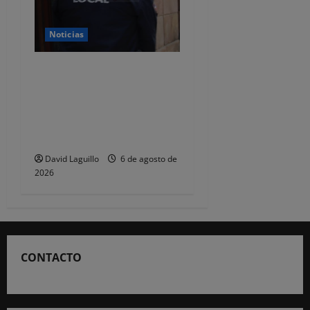
Noticias
CSIF alerta de que la falta
de policías locales «puede
comprometer la seguridad»
de las Fiestas de
Torrelavega
David Laguillo
6 de agosto de
2026
CONTACTO