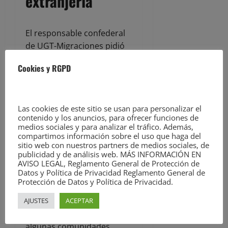
extranjería
El responsable confederal
de UGT-Migraciones pidió
al Gobierno español “que
Cookies y RGPD
se ponga las pilas” porque,
como recordó, desde que
entró en vigor el
Las cookies de este sitio se usan para personalizar el
reglamento de la nueva Ley
contenido y los anuncios, para ofrecer funciones de
de Extranjería hay más de
medios sociales y para analizar el tráfico. Además,
320.000 peticiones de
compartimos información sobre el uso que haga del
sitio web con nuestros partners de medios sociales, de
regularización y apenas se
publicidad y de análisis web. MÁS INFORMACIÓN EN
han resuelto un 25% de
AVISO LEGAL, Reglamento General de Protección de
Datos y Política de Privacidad Reglamento General de
ellas”.
Protección de Datos y Política de Privacidad.
En este sentido, Poch
AJUSTES
ACEPTAR
matizó que “aunque en
algunas comunidades