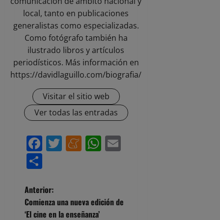
comunicación de ámbito nacional y
local, tanto en publicaciones
generalistas como especializadas.
Como fotógrafo también ha
ilustrado libros y artículos
periodísticos. Más información en
https://davidlaguillo.com/biografia/
Visitar el sitio web
Ver todas las entradas
Facebook
Twitter
Meneame
WhatsApp
Email
Compartir
N
Anterior:
Comienza una nueva edición de
a
‘El cine en la enseñanza’