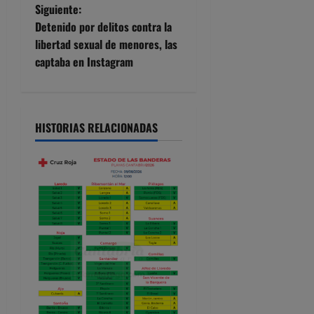
Siguiente:
v
Detenido por delitos contra la
e
libertad sexual de menores, las
captaba en Instagram
g
a
HISTORIAS RELACIONADAS
c
i
ó
n
d
e