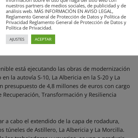
información sobre el uso que haga del sitio web con
nuestros partners de medios sociales, de publicidad y de
análisis web. MÁS INFORMACIÓN EN AVISO LEGAL,
Reglamento General de Protección de Datos y Política de
Privacidad Reglamento General de Protección de Datos y
Política de Privacidad.
alternativos, debidamente
AJUSTES
ACEPTAR
nder, Torrelavega o Bilbao.
enible está ejecutando las obras de modernización
 en la autovía S-10, La Albericia en la S-20 y La
un presupuesto de 4,8 millones de euros con cargo
e Recuperación, Transformación y Resiliencia
var a cabo el extendido de la capa de rodadura,
 túneles de Astillero, La Albericia y La Morcilla.