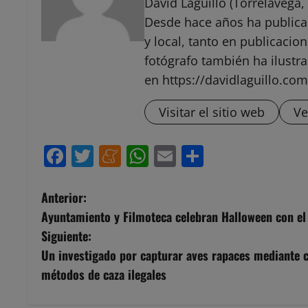
David Laguillo (Torrelavega, 
Desde hace años ha public
y local, tanto en publicaci
fotógrafo también ha ilustra
en https://davidlaguillo.com
Visitar el sitio web
Ve
Facebook
Twitter
Meneame
WhatsApp
Email
Compartir
N
Anterior:
Ayuntamiento y Filmoteca celebran Halloween con el 
a
Siguiente:
v
Un investigado por capturar aves rapaces mediante c
métodos de caza ilegales
e