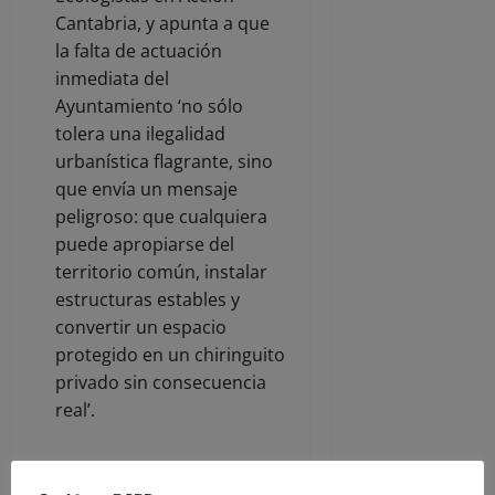
Cantabria, y apunta a que
la falta de actuación
inmediata del
Ayuntamiento ‘no sólo
tolera una ilegalidad
urbanística flagrante, sino
que envía un mensaje
peligroso: que cualquiera
puede apropiarse del
territorio común, instalar
estructuras estables y
convertir un espacio
protegido en un chiringuito
privado sin consecuencia
real’.
“La inacción institucional se