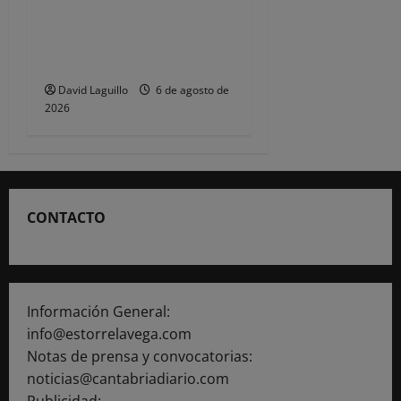
comprometer la seguridad»
de las Fiestas de
Torrelavega
David Laguillo
6 de agosto de
2026
CONTACTO
Información General:
info@estorrelavega.com
Notas de prensa y convocatorias:
noticias@cantabriadiario.com