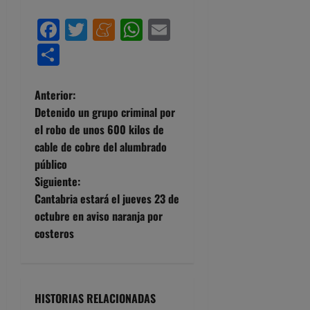
Facebook
Twitter
Meneame
WhatsApp
Email
Compartir
N
Anterior:
Detenido un grupo criminal por
a
el robo de unos 600 kilos de
cable de cobre del alumbrado
v
público
e
Siguiente:
Cantabria estará el jueves 23 de
g
octubre en aviso naranja por
costeros
a
c
i
HISTORIAS RELACIONADAS