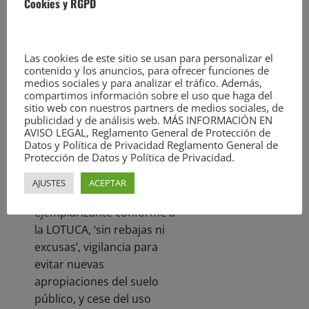
convierte en cómplice
Cookies y RGPD
cuando permite que lo
ilegal se perpetúe.
Defender el territorio no es
Las cookies de este sitio se usan para personalizar el
contenido y los anuncios, para ofrecer funciones de
opcional: es una obligación
medios sociales y para analizar el tráfico. Además,
legal y democrática”,
compartimos información sobre el uso que haga del
denuncia la organización.
sitio web con nuestros partners de medios sociales, de
publicidad y de análisis web. MÁS INFORMACIÓN EN
AVISO LEGAL, Reglamento General de Protección de
EA exige la ejecución
Datos y Política de Privacidad Reglamento General de
Protección de Datos y Política de Privacidad.
subsidiaria inmediata y
retirada total de las
AJUSTES
ACEPTAR
instalaciones, una sanción
ejemplarizante conforme a
la LOTUCA, ‘sin rebajas ni
excusas’, vigilancia para
evitar nuevas
apropiaciones del suelo
público, y cese del uso