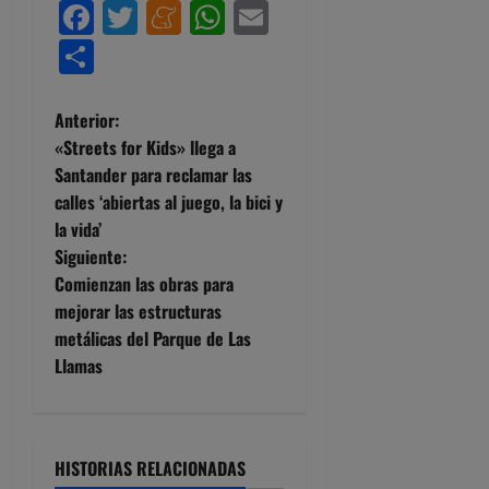
Facebook
Twitter
Meneame
WhatsApp
Email
Compartir
N
Anterior:
«Streets for Kids» llega a
a
Santander para reclamar las
calles ‘abiertas al juego, la bici y
v
la vida’
e
Siguiente:
Comienzan las obras para
g
mejorar las estructuras
metálicas del Parque de Las
a
Llamas
c
i
HISTORIAS RELACIONADAS