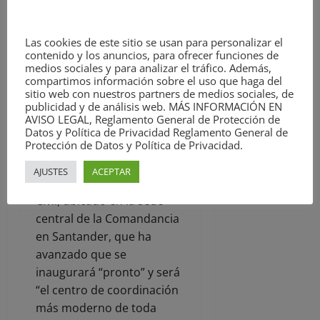
y las inversiones” en las
dotaciones e instalaciones
del cuerpo.
Las cookies de este sitio se usan para personalizar el
contenido y los anuncios, para ofrecer funciones de
medios sociales y para analizar el tráfico. Además,
En este sentido, ha puesto
compartimos información sobre el uso que haga del
en valor las obras de
sitio web con nuestros partners de medios sociales, de
publicidad y de análisis web. MÁS INFORMACIÓN EN
reforma de los cuarteles de
AVISO LEGAL, Reglamento General de Protección de
Reinosa o Cabezón de la
Datos y Política de Privacidad Reglamento General de
Protección de Datos y Política de Privacidad.
Sal y la renovación del
Centro de Coordinación de
AJUSTES
ACEPTAR
Emergencias de la Guardia
Civil, ubicado en la sede
central de la Comandancia
en Santander, que ha
avanzado que se
inaugurará “pronto” y será
“el centro de coordinación
más moderno de toda