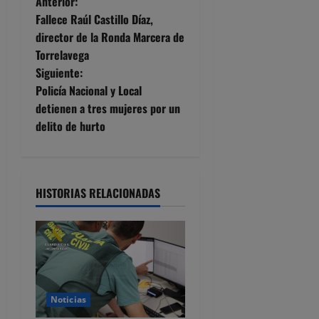
N
Anterior:
Fallece Raúl Castillo Díaz,
a
director de la Ronda Marcera de
Torrelavega
v
Siguiente:
e
Policía Nacional y Local
detienen a tres mujeres por un
g
delito de hurto
a
c
HISTORIAS RELACIONADAS
i
ó
n
d
Noticias