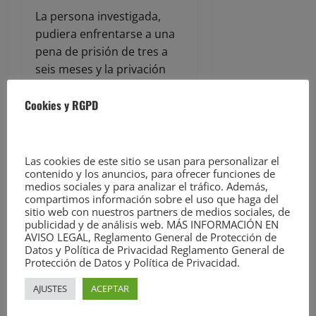
La persona investigada,
pudiera enfrentarse a una
pena de prisión de tres a
seis meses y la privación
del permiso de conducción
Cookies y RGPD
de uno a cuatro años, por
el supuesto delito de
exceso de velocidad, o de
prisión de seis meses a dos
Las cookies de este sitio se usan para personalizar el
contenido y los anuncios, para ofrecer funciones de
años y la privación de
medios sociales y para analizar el tráfico. Además,
permiso de conducción de
compartimos información sobre el uso que haga del
uno a seis años, por el
sitio web con nuestros partners de medios sociales, de
publicidad y de análisis web. MÁS INFORMACIÓN EN
delito de conducción
AVISO LEGAL, Reglamento General de Protección de
temeraria.
Datos y Política de Privacidad Reglamento General de
Protección de Datos y Política de Privacidad.
.
AJUSTES
ACEPTAR