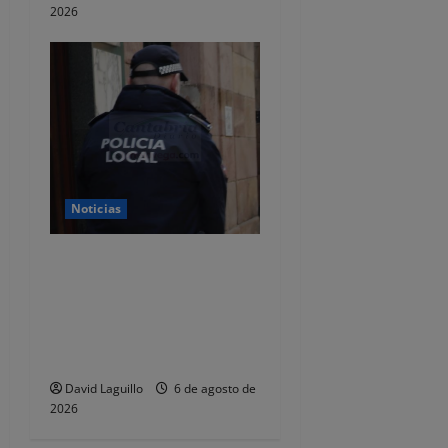
2026
Noticias
CSIF alerta de que la falta
de policías locales «puede
comprometer la seguridad»
de las Fiestas de
Torrelavega
David Laguillo
6 de agosto de
2026