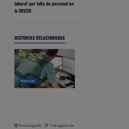
laboral’ por falta de personal en
g
la SRECD
a
c
HISTORIAS RELACIONADAS
i
ó
n
d
Noticias
e
Detenido por estafar con un
alquiler en Castro Urdiales,
e
se quedaba con las fianzas y
n
dejaba de responder
David Laguillo
7 de agosto de