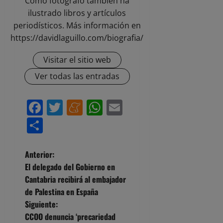
Como fotógrafo también ha
ilustrado libros y artículos
periodísticos. Más información en
https://davidlaguillo.com/biografia/
Visitar el sitio web
Ver todas las entradas
Facebook
Twitter
Meneame
WhatsApp
Email
Compartir
N
Anterior:
El delegado del Gobierno en
a
Cantabria recibirá al embajador
de Palestina en España
v
Siguiente:
e
CCOO denuncia ‘precariedad