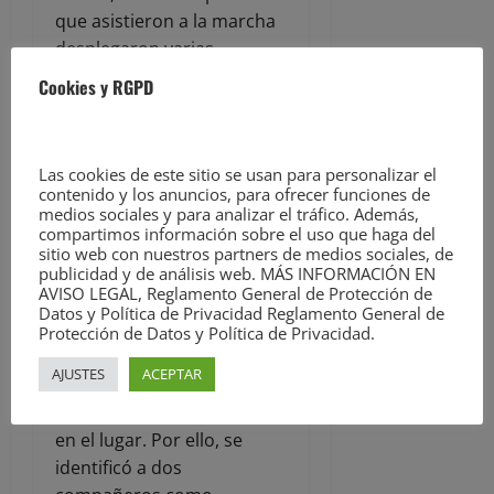
que asistieron a la marcha
desplegaron varias
pancartas y se realizaron
Cookies y RGPD
varias fotografías, y en ese
momento aparecieron
varios vehículos, dos de la
Las cookies de este sitio se usan para personalizar el
Guardia Civil y dos de la
contenido y los anuncios, para ofrecer funciones de
empresa.
medios sociales y para analizar el tráfico. Además,
compartimos información sobre el uso que haga del
sitio web con nuestros partners de medios sociales, de
publicidad y de análisis web. MÁS INFORMACIÓN EN
«El grupo fue acusado de
AVISO LEGAL, Reglamento General de Protección de
entrar ilegalmente en una
Datos y Política de Privacidad Reglamento General de
zona privada, de no seguir
Protección de Datos y Política de Privacidad.
las instrucciones de la
AJUSTES
ACEPTAR
empresa y de retirar la
cinta que impedía el paso
en el lugar. Por ello, se
identificó a dos