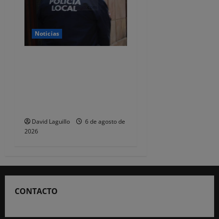
Noticias
CSIF alerta de que la falta
de policías locales «puede
comprometer la seguridad»
de las Fiestas de
Torrelavega
David Laguillo
6 de agosto de
2026
CONTACTO