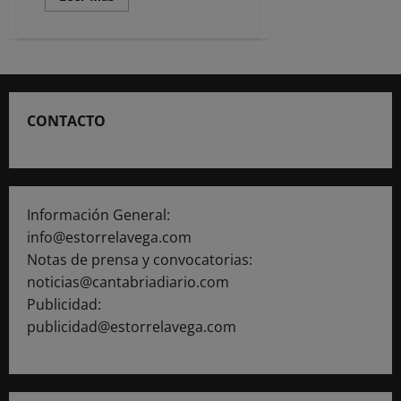
más
acerca
de
Israel
detiene
a
Greta
Thunberg
e
CONTACTO
intercepta
a
la
flotilla
que
intentaba
llegar
a
Información General:
Gaza
info@estorrelavega.com
Notas de prensa y convocatorias:
noticias@cantabriadiario.com
Publicidad:
publicidad@estorrelavega.com