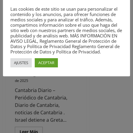
más
acerca
Las cookies de este sitio se usan para personalizar el
de
UGT
contenido y los anuncios, para ofrecer funciones de
destaca
medios sociales y para analizar el tráfico. Además,
que
compartimos información sobre el uso que haga del
en
Cantabria
sitio web con nuestros partners de medios sociales, de
se
publicidad y de análisis web. MÁS INFORMACIÓN EN
destruye
Noticias
AVISO LEGAL, Reglamento General de Protección de
en
Datos y Política de Privacidad Reglamento General de
septiembre
el
Protección de Datos y Política de Privacidad.
Israel detiene a Greta Thunberg
empleo
muy
e intercepta a la flotilla que
AJUSTES
ACEPTAR
temporal
intentaba llegar a Gaza
de
los
David Laguillo
2 de octubre
jóvenes
en
de 2025
el
verano
Cantabria Diario –
Periódico de Cantabria,
Diario de Cantabria,
noticias de Cantabria .
Israel detiene a Greta...
Leer
Leer Más