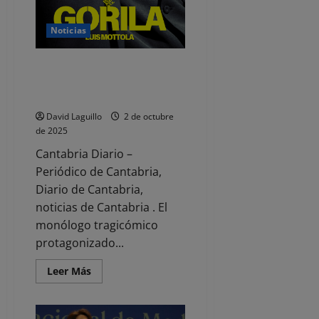
Noticias
«Gorila, la jaula humana»
regresa a Cantabria dentro del
programa La Cultura a Escena
David Laguillo
2 de octubre
de 2025
Cantabria Diario –
Periódico de Cantabria,
Diario de Cantabria,
noticias de Cantabria . El
monólogo tragicómico
protagonizado...
Leer
Leer Más
más
acerca
de
«Gorila,