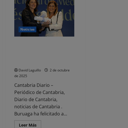
la
jaula
humana»
regresa
a
Cantabria
dentro
del
Noticias
programa
La
Cultura
La doctora Carola García de
a
Escena
Vinuesa recibe el I Premio
Nacional de Medicina Marqués
de Valdecilla
David Laguillo
2 de octubre
de 2025
Cantabria Diario –
Periódico de Cantabria,
Diario de Cantabria,
noticias de Cantabria .
Buruaga ha felicitado a...
Leer
Leer Más