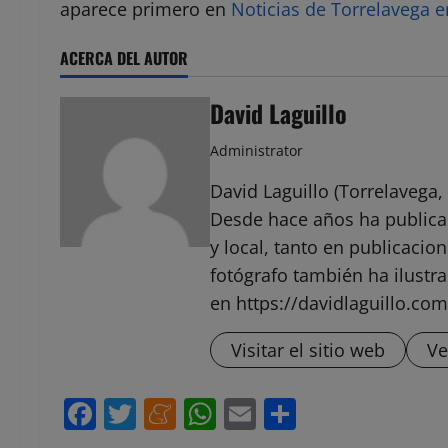
aparece primero en
Noticias de Torrelavega 
ACERCA DEL AUTOR
David Laguillo
Administrator
David Laguillo (Torrelavega, 
Desde hace años ha public
y local, tanto en publicaci
fotógrafo también ha ilustra
en https://davidlaguillo.com
Visitar el sitio web
Ve
Facebook
Twitter
Meneame
WhatsApp
Email
Compartir