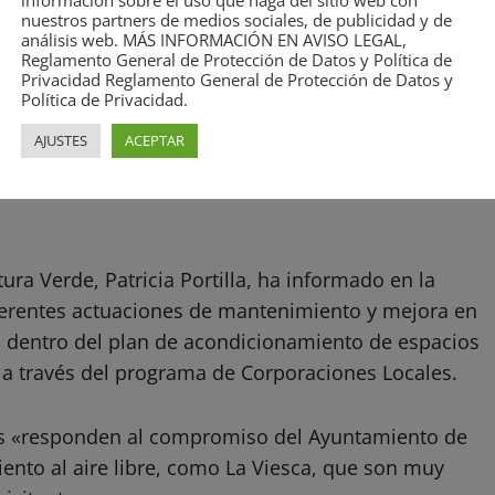
información sobre el uso que haga del sitio web con
nuestros partners de medios sociales, de publicidad y de
que esta intervención forma parte
análisis web. MÁS INFORMACIÓN EN AVISO LEGAL,
Reglamento General de Protección de Datos y Política de
Privacidad Reglamento General de Protección de Datos y
n las áreas de ocio familiar del
Política de Privacidad.
AJUSTES
ACEPTAR
ra Verde, Patricia Portilla, ha informado en la
ferentes actuaciones de mantenimiento y mejora en
, dentro del plan de acondicionamiento de espacios
 a través del programa de Corporaciones Locales.
nes «responden al compromiso del Ayuntamiento de
ento al aire libre, como La Viesca, que son muy