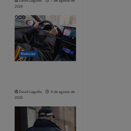
David Laguillo
7 de agosto de
2026
r
a
d
a
Noticias
s
Dos detenidos y nueve
investigados por estafar un
total de 92.395 euros
David Laguillo
6 de agosto de
2026