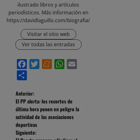
ilustrado libros y artículos
periodísticos. Más información en
https://davidlaguillo.com/biografia/
Visitar el sitio web
Ver todas las entradas
Facebook
Twitter
Meneame
WhatsApp
Email
Compartir
N
Anterior:
El PP alerta: los recortes de
a
última hora ponen en peligro la
actividad de las asociaciones
v
deportivas
e
Siguiente: