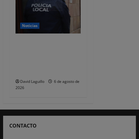
Noticias
CSIF alerta de que la falta
de policías locales «puede
comprometer la seguridad»
de las Fiestas de
Torrelavega
David Laguillo
6 de agosto de
2026
CONTACTO