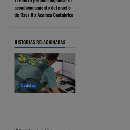
El Puerto propone adjudicar el
g
acondicionamiento del muelle
de Raos 8 a Aceinsa Cantábrico
a
c
i
HISTORIAS RELACIONADAS
ó
n
d
Noticias
e
Detenido por estafar con un
e
alquiler en Castro Urdiales,
n
se quedaba con las fianzas y
dejaba de responder
t