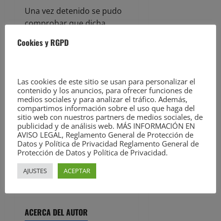
Una vez detenido se pudo
comprobar que dicha
persona carecía de
Cookies y RGPD
permiso de conducción y
que además tenía en vigor
una orden de búsqueda y
Las cookies de este sitio se usan para personalizar el
detención de un juzgado
contenido y los anuncios, para ofrecer funciones de
de Palencia.
medios sociales y para analizar el tráfico. Además,
compartimos información sobre el uso que haga del
sitio web con nuestros partners de medios sociales, de
.
publicidad y de análisis web. MÁS INFORMACIÓN EN
AVISO LEGAL, Reglamento General de Protección de
Datos y Política de Privacidad Reglamento General de
Cantabria Diario –
Protección de Datos y Política de Privacidad.
Periódico de Cantabria,
AJUSTES
ACEPTAR
Diario de Cantabria,
noticias de Cantabria
ACERCA DEL AUTOR