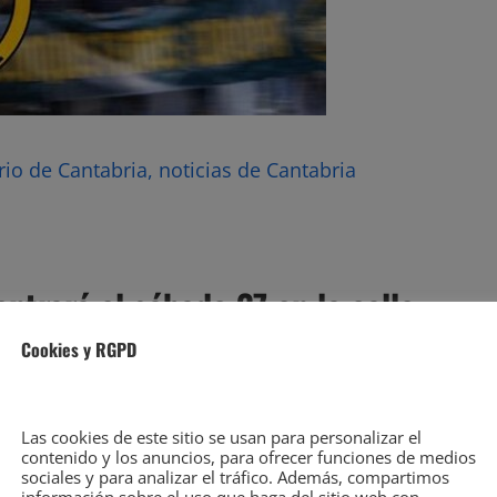
rio de Cantabria, noticias de Cantabria
ntrará el sábado 27 en la calle
OE mientras que «Rock contra el
Cookies y RGPD
co
Las cookies de este sitio se usan para personalizar el
contenido y los anuncios, para ofrecer funciones de medios
sociales y para analizar el tráfico. Además, compartimos