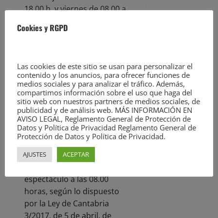
18.00 h. y viernes de 08.00 a
15.00 h) coste de llamada
Cookies y RGPD
provincial (El precio de la
llamada puede variar
dependiendo de su
Las cookies de este sitio se usan para personalizar el
proveedor de servicios,
contenido y los anuncios, para ofrecer funciones de
para más información
medios sociales y para analizar el tráfico. Además,
compartimos información sobre el uso que haga del
póngase en contacto con
sitio web con nuestros partners de medios sociales, de
su operadora telefónica). Y
publicidad y de análisis web. MÁS INFORMACIÓN EN
en la taquilla, dos horas
AVISO LEGAL, Reglamento General de Protección de
Datos y Política de Privacidad Reglamento General de
antes del espectáculo si
Protección de Datos y Política de Privacidad.
quedasen entradas. El 10%
del aforo saldrá a la venta
AJUSTES
ACEPTAR
el mismo día de cada
espectáculo a las 08.00
horas, según lo dispuesto
por la Ley de Cantabria
3/2017, de 5 de abril, de