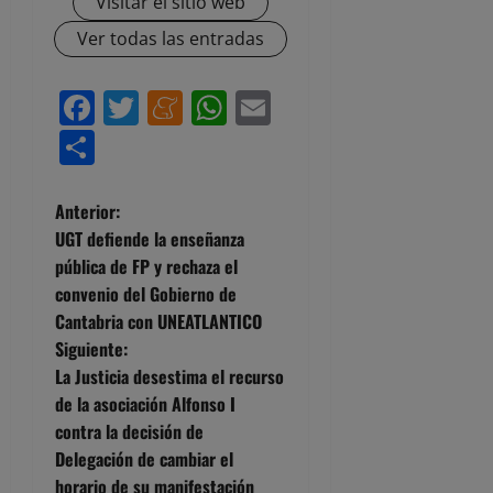
Visitar el sitio web
Ver todas las entradas
Facebook
Twitter
Meneame
WhatsApp
Email
Compartir
N
Anterior:
UGT defiende la enseñanza
a
pública de FP y rechaza el
convenio del Gobierno de
v
Cantabria con UNEATLANTICO
e
Siguiente:
La Justicia desestima el recurso
g
de la asociación Alfonso I
contra la decisión de
a
Delegación de cambiar el
horario de su manifestación