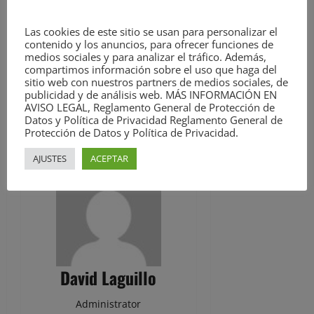
.
Las cookies de este sitio se usan para personalizar el
contenido y los anuncios, para ofrecer funciones de
Cantabria Diario –
medios sociales y para analizar el tráfico. Además,
Periódico de Cantabria,
compartimos información sobre el uso que haga del
sitio web con nuestros partners de medios sociales, de
Diario de Cantabria,
publicidad y de análisis web. MÁS INFORMACIÓN EN
noticias de Cantabria
AVISO LEGAL, Reglamento General de Protección de
Datos y Política de Privacidad Reglamento General de
Protección de Datos y Política de Privacidad.
ACERCA DEL AUTOR
AJUSTES
ACEPTAR
David Laguillo
Administrator