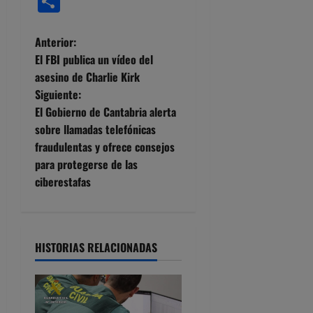
Compartir
N
Anterior:
El FBI publica un vídeo del
a
asesino de Charlie Kirk
Siguiente:
v
El Gobierno de Cantabria alerta
e
sobre llamadas telefónicas
fraudulentas y ofrece consejos
g
para protegerse de las
ciberestafas
a
c
i
HISTORIAS RELACIONADAS
ó
n