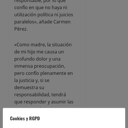
responsable, por lo que
confío en que no haya ni
utilización política ni juicios
paralelos», añade Carmen
Pérez.
«Como madre, la situación
de mi hijo me causa un
profundo dolor y una
inmensa preocupación,
pero confío plenamente en
la justicia y, si se
demuestra su
responsabilidad, tendrá
que responder y asumir las
consecuencias como
cualquier ciudadano».
Cookies y RGPD