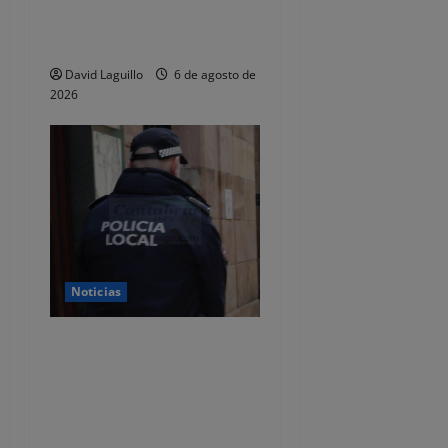
investigados por estafar un
total de 92.395 euros
David Laguillo
6 de agosto de
2026
Noticias
CSIF alerta de que la falta
de policías locales «puede
comprometer la seguridad»
de las Fiestas de
Torrelavega