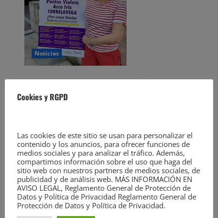
Noticias
Patricia Portilla valora como
‘muy positiva’ la acogida de los
Cookies y RGPD
Puntos Violeta y Arco Iris
durante las Fiestas de la Virgen
Grande 2025
David Laguillo
22 de agosto
Las cookies de este sitio se usan para personalizar el
contenido y los anuncios, para ofrecer funciones de
de 2025
medios sociales y para analizar el tráfico. Además,
Noticias de Torrelavega en
compartimos información sobre el uso que haga del
sitio web con nuestros partners de medios sociales, de
EsTorrelavega.com –
publicidad y de análisis web. MÁS INFORMACIÓN EN
Periódico digital de
AVISO LEGAL, Reglamento General de Protección de
Torrelavega y comarca,
Datos y Política de Privacidad Reglamento General de
Protección de Datos y Política de Privacidad.
líder desde 2007