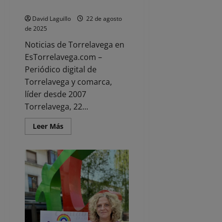
Bienestar Animal
David Laguillo
22 de agosto
de 2025
Noticias de Torrelavega en
EsTorrelavega.com –
Periódico digital de
Torrelavega y comarca,
líder desde 2007
Torrelavega, 22...
Leer
Leer Más
más
acerca
de
Torrelavega
abre
el
plazo
para
solicitar
subvenciones
de
Bienestar
Animal