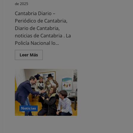
de 2025
Cantabria Diario –
Periódico de Cantabria,
Diario de Cantabria,
noticias de Cantabria . La
Policía Nacional lo...
Leer
Leer Más
más
acerca
de
Detenido
por
grabar
a
mujeres
sin
permiso
Noticias
Torrelavega abre el plazo para
solicitar subvenciones de