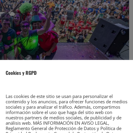
Cookies y RGPD
Las cookies de este sitio se usan para personalizar el
contenido y los anuncios, para ofrecer funciones de medios
 durante el Día de las Peñas – (C) Foto: EGA-MÁS
sociales y para analizar el tráfico. Además, compartimos
GEN GRANDE PRONTO EN TORRELAVEGA.NET
información sobre el uso que haga del sitio web con
nuestros partners de medios sociales, de publicidad y de
análisis web. MÁS INFORMACIÓN EN AVISO LEGAL,
l domingo 17 de agosto con la
Gala Floral
y el
Reglamento General de Protección de Datos y Política de