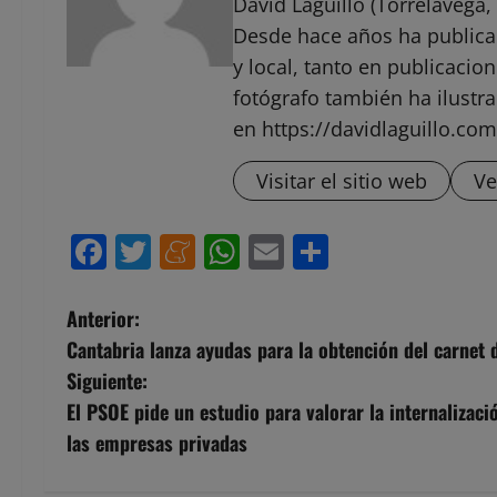
David Laguillo (Torrelavega, 
Desde hace años ha public
y local, tanto en publicaci
fotógrafo también ha ilustra
en https://davidlaguillo.com
Visitar el sitio web
Ve
Facebook
Twitter
Meneame
WhatsApp
Email
Compartir
N
Anterior:
Cantabria lanza ayudas para la obtención del carnet 
a
Siguiente:
v
El PSOE pide un estudio para valorar la internalizaci
las empresas privadas
e