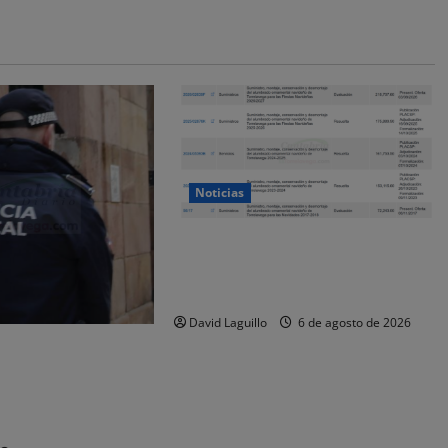
Noticias
Torrelavega licita en 218.707 euros
el alumbrado ornamental de
Navidad
David Laguillo
6 de agosto de 2026
que la falta de
es «puede
a seguridad» de las
relavega