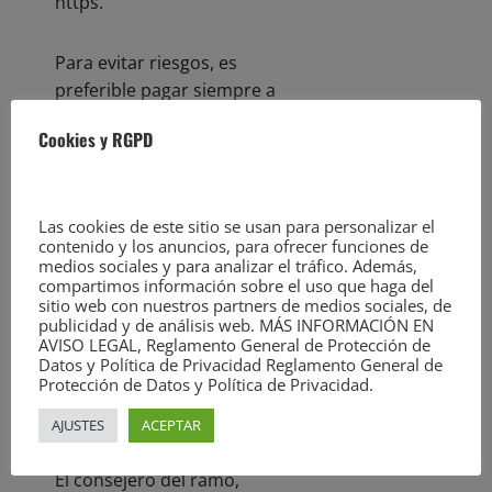
https.
Para evitar riesgos, es
preferible pagar siempre a
través de la web o la
Cookies y RGPD
aplicación oficial del
suministrador de energía.
En caso de que haber caído
en la estafa, el usuario
Las cookies de este sitio se usan para personalizar el
contenido y los anuncios, para ofrecer funciones de
debe bloquear la tarjeta de
medios sociales y para analizar el tráfico. Además,
crédito y contactar con su
compartimos información sobre el uso que haga del
sitio web con nuestros partners de medios sociales, de
banco, además de
publicidad y de análisis web. MÁS INFORMACIÓN EN
denunciar el fraude a la
AVISO LEGAL, Reglamento General de Protección de
empresa suministradora
Datos y Política de Privacidad Reglamento General de
Protección de Datos y Política de Privacidad.
del cargador de energía y a
la autoridad competente.
AJUSTES
ACEPTAR
El consejero del ramo,