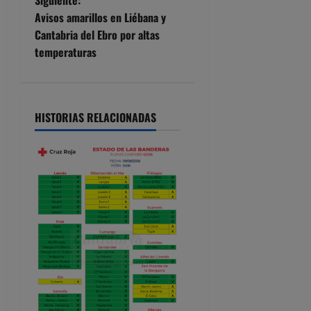
e
Avisos amarillos en Liébana y
Cantabria del Ebro por altas
g
temperaturas
a
c
HISTORIAS RELACIONADAS
i
ó
n
d
e
e