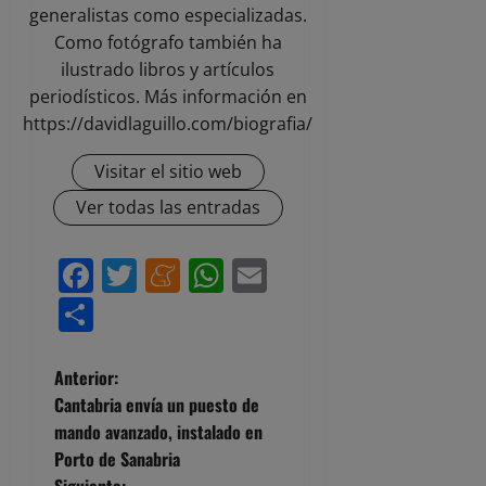
generalistas como especializadas.
Como fotógrafo también ha
ilustrado libros y artículos
periodísticos. Más información en
https://davidlaguillo.com/biografia/
Visitar el sitio web
Ver todas las entradas
Facebook
Twitter
Meneame
WhatsApp
Email
Compartir
N
Anterior:
Cantabria envía un puesto de
a
mando avanzado, instalado en
Porto de Sanabria
v
Siguiente: