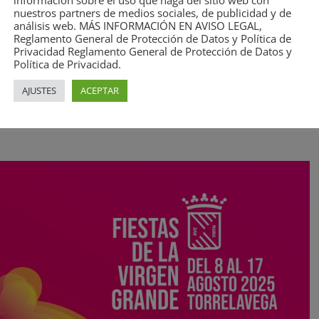
y la concejala de Festejos Patricia
información sobre el uso que haga del sitio web con
nuestros partners de medios sociales, de publicidad y de
análisis web. MÁS INFORMACIÓN EN AVISO LEGAL,
rtes las Fiestas de La Patrona de
Reglamento General de Protección de Datos y Política de
Privacidad Reglamento General de Protección de Datos y
 la ciudad reciba miles de
Política de Privacidad.
amplio programa festivo del 8 al 17
AJUSTES
ACEPTAR