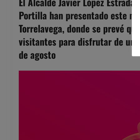
El Alcalde Javier López Estrada 
Portilla han presentado este ma
Torrelavega, donde se prevé que
visitantes para disfrutar de un 
de agosto