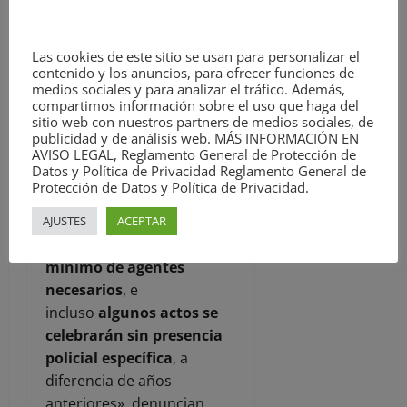
ha reprochado a los
representantes su
Las cookies de este sitio se usan para personalizar el
aparición en medios de
contenido y los anuncios, para ofrecer funciones de
comunicación, como si
medios sociales y para analizar el tráfico. Además,
visibilizar los problemas
compartimos información sobre el uso que haga del
sitio web con nuestros partners de medios sociales, de
fuera más grave que
publicidad y de análisis web. MÁS INFORMACIÓN EN
provocarlos’.
AVISO LEGAL, Reglamento General de Protección de
Datos y Política de Privacidad Reglamento General de
Protección de Datos y Política de Privacidad.
»
Durante las fiestas,
habrá eventos que no
AJUSTES
ACEPTAR
cuenten con el número
mínimo de agentes
necesarios
, e
incluso
algunos actos se
celebrarán sin presencia
policial específica
, a
diferencia de años
anteriores», denuncian.