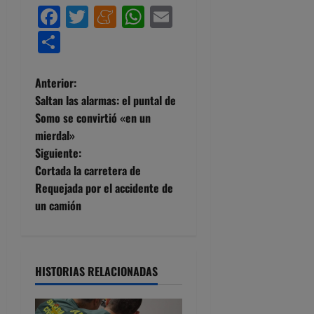
Facebook
Twitter
Meneame
WhatsApp
Email
Compartir
N
Anterior:
Saltan las alarmas: el puntal de
a
Somo se convirtió «en un
mierdal»
v
Siguiente:
e
Cortada la carretera de
Requejada por el accidente de
g
un camión
a
c
HISTORIAS RELACIONADAS
i