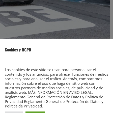
Cookies y RGPD
sarios habían pedido al Ayuntamiento de
 estuviera activa durante las populares Fiestas de
Las cookies de este sitio se usan para personalizar el
de la esquina y harán que la ciudad reciba, como
contenido y los anuncios, para ofrecer funciones de medios
sociales y para analizar el tráfico. Además, compartimos
 e incluso del resto de España.
información sobre el uso que haga del sitio web con
nuestros partners de medios sociales, de publicidad y de
análisis web. MÁS INFORMACIÓN EN AVISO LEGAL,
zabel Tazón ha enviado un audio a las asociaciones
Reglamento General de Protección de Datos y Política de
urante las fechas de las fiestas patronales, y que
Privacidad Reglamento General de Protección de Datos y
Política de Privacidad.
lidad ya que «estaba previsto en la ordenanza»,