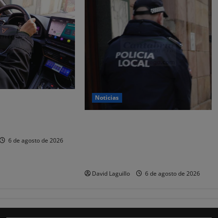
Noticias
 y nueve
or estafar un total
CSIF alerta de que la falta de
os
policías locales «puede
6 de agosto de 2026
comprometer la seguridad» de las
Fiestas de Torrelavega
David Laguillo
6 de agosto de 2026