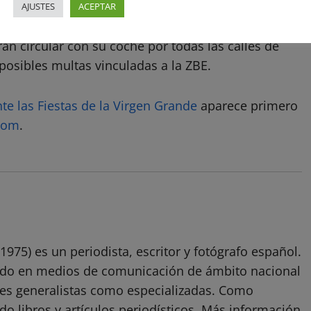
AJUSTES
ACEPTAR
rán circular con su coche por todas las calles de
posibles multas vinculadas a la ZBE.
e las Fiestas de la Virgen Grande
aparece primero
.com
.
1975) es un periodista, escritor y fotógrafo español.
ado en medios de comunicación de ámbito nacional
ones generalistas como especializadas. Como
do libros y artículos periodísticos. Más información