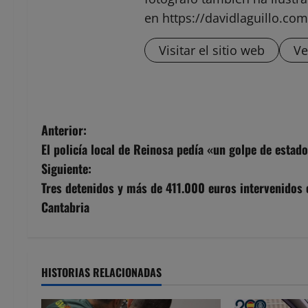
en https://davidlaguillo.com
Visitar el sitio web
Ve
N
Anterior:
El policía local de Reinosa pedía «un golpe de estado
a
Siguiente:
v
Tres detenidos y más de 411.000 euros intervenidos e
Cantabria
e
g
a
HISTORIAS RELACIONADAS
c