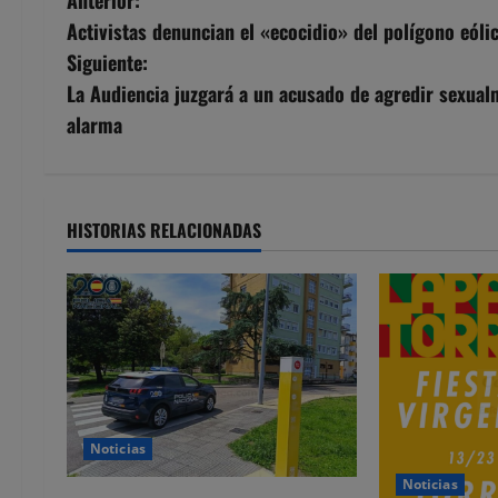
N
Activistas denuncian el «ecocidio» del polígono eóli
a
Siguiente:
v
La Audiencia juzgará a un acusado de agredir sexual
alarma
e
g
a
HISTORIAS RELACIONADAS
c
i
ó
n
Noticias
d
Noticias