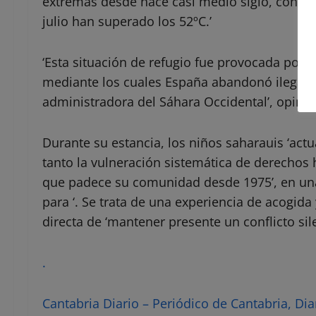
extremas desde hace casi medio siglo, con t
julio han superado los 52ºC.’
‘Esta situación de refugio fue provocada por 
mediante los cuales España abandonó ilegal
administradora del Sáhara Occidental’, opinan
Durante su estancia, los niños saharauis ‘a
tanto la vulneración sistemática de derechos
que padece su comunidad desde 1975’, en una
para ‘. Se trata de una experiencia de acogid
directa de ‘mantener presente un conflicto sil
.
Cantabria Diario – Periódico de Cantabria, Dia