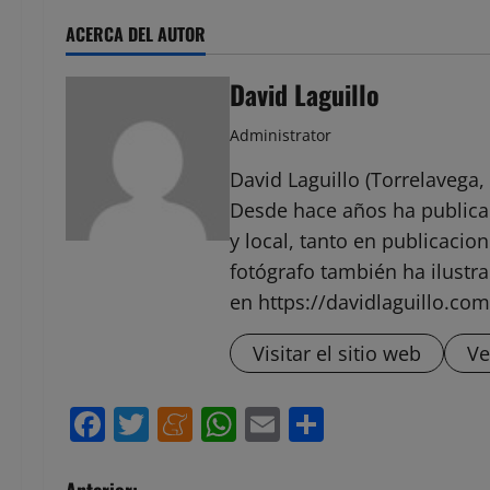
ACERCA DEL AUTOR
David Laguillo
Administrator
David Laguillo (Torrelavega, 
Desde hace años ha public
y local, tanto en publicaci
fotógrafo también ha ilustra
en https://davidlaguillo.com
Visitar el sitio web
Ve
Facebook
Twitter
Meneame
WhatsApp
Email
Compartir
Anterior: