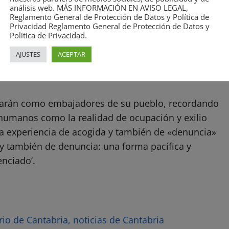
emperaturas que en estos primeros días del mes de
análisis web. MÁS INFORMACIÓN EN AVISO LEGAL,
Reglamento General de Protección de Datos y Política de
Privacidad Reglamento General de Protección de Datos y
Política de Privacidad.
los Acuerdos Tripartitos de Madrid de 1975,
AJUSTES
ACEPTAR
mente su responsabilidad como potencia
 los colectivos.
ctuarán como embajadores de su pueblo, recordando
 humanos como la realidad de ocupación y exilio
 experiencia de acogida y también de «denuncia»
a y también de denuncia: una forma pacífica y
enciado’.
rio de Cantabria, noticias de Cantabria