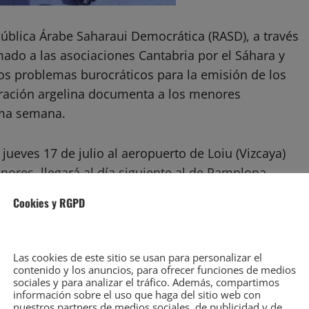
pública Árabe Saharaui Democrática (RASD), a través
ado a las asociaciones Cantabria por el Sáhara y
os problemas burocráticos para la emisión de los
tración argelina documenta a los menores
xima semana.
jueves 17 de julio al aeropuerto de Loiu (Vizcaya)
nores, llegará al día siguiente al de Pamplona.
Cookies y RGPD
rá lugar en Santander (en el caso de Alouda
tabria por el Sáhara).
Las cookies de este sitio se usan para personalizar el
contenido y los anuncios, para ofrecer funciones de medios
hara se recuerda que estos menores llegan ‘desde
sociales y para analizar el tráfico. Además, compartimos
 del Sáhara, donde su pueblo vive en condiciones
información sobre el uso que haga del sitio web con
nuestros partners de medios sociales, de publicidad y de