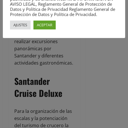
AVISO LEGAL, Reglamento General de Protección de
estancia en el puerto para
Datos y Política de Privacidad Reglamento General de
conocer distintos puntos
Protección de Datos y Política de Privacidad.
de Cantabria como
AJUSTES
ACEPTAR
Cabárceno, Comillas o
Santillana del Mar, y para
realizar excursiones
panorámicas por
Santander y diferentes
actividades gastronómicas.
Santander
Cruise Deluxe
Para la organización de las
escalas y la potenciación
del turismo de crucero la