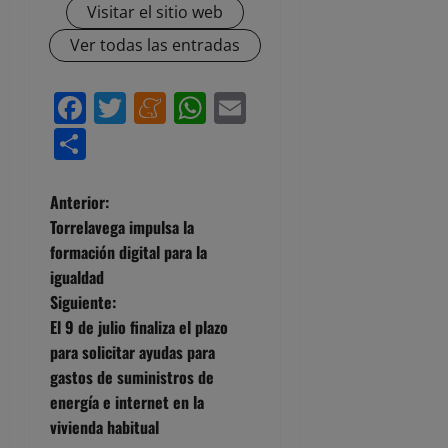
Visitar el sitio web
Ver todas las entradas
Facebook
Twitter
Meneame
WhatsApp
Email
Compartir
N
Anterior:
Torrelavega impulsa la
a
formación digital para la
igualdad
v
Siguiente:
e
El 9 de julio finaliza el plazo
para solicitar ayudas para
g
gastos de suministros de
energía e internet en la
a
vivienda habitual