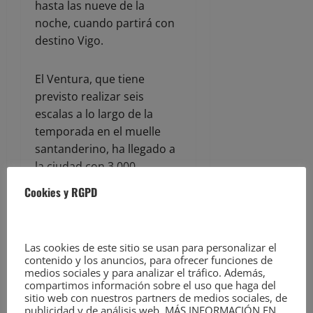
hasta las nueve de la
noche, cuando partirá con
destino Vigo.
El Ventura, que tiene
previsto realizar seis
escalas a lo largo de la
temporada en el muelle
santanderino, ha llegado a
la ciudad con 3.000
pasajeros a bordo, en su
Cookies y RGPD
mayoría británicos, y 1.150
tripulantes.
Las cookies de este sitio se usan para personalizar el
Una parte importante de
contenido y los anuncios, para ofrecer funciones de
medios sociales y para analizar el tráfico. Además,
los cruceristas que han
compartimos información sobre el uso que haga del
llegado hoy a Santander
sitio web con nuestros partners de medios sociales, de
están aprovechando su
publicidad y de análisis web. MÁS INFORMACIÓN EN