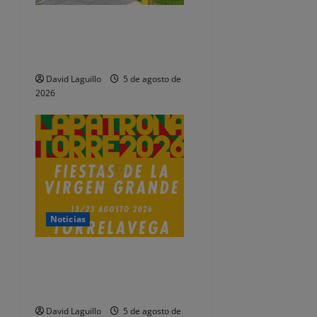
e
Detenidos dos jóvenes por
altercados diferentes en las
n
Fiestas de Tanos
t
David Laguillo
5 de agosto de
2026
r
a
d
a
Noticias
s
Presentado el programa de
las Fiestas de la Virgen
Grande 2026
David Laguillo
5 de agosto de