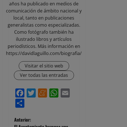
años ha publicado en medios de
comunicación de ámbito nacional y
local, tanto en publicaciones
generalistas como especializadas.
Como fotógrafo también ha
ilustrado libros y artículos
periodísticos. Más información en
https://davidlaguillo.com/biografia/
Visitar el sitio web
Ver todas las entradas
Facebook
Twitter
Meneame
WhatsApp
Email
Compartir
N
Anterior:
El Ayuntamiento buzonea una