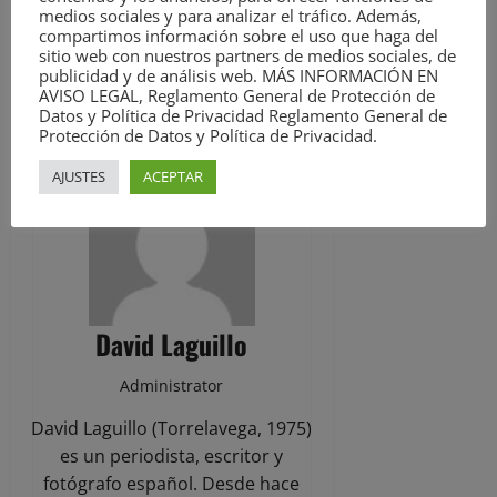
Periódico de Cantabria,
medios sociales y para analizar el tráfico. Además,
Diario de Cantabria,
compartimos información sobre el uso que haga del
sitio web con nuestros partners de medios sociales, de
noticias de Cantabria
publicidad y de análisis web. MÁS INFORMACIÓN EN
AVISO LEGAL, Reglamento General de Protección de
ACERCA DEL AUTOR
Datos y Política de Privacidad Reglamento General de
Protección de Datos y Política de Privacidad.
AJUSTES
ACEPTAR
David Laguillo
Administrator
David Laguillo (Torrelavega, 1975)
es un periodista, escritor y
fotógrafo español. Desde hace