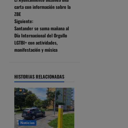
a
carta con información sobre la
ZBE
v
Siguiente:
e
Santander se suma mañana al
Día Internacional del Orgullo
g
LGTBI+ con actividades,
manifestación y música
a
c
i
HISTORIAS RELACIONADAS
ó
n
d
Noticias
e