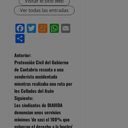
Visitar el sitio web
Ver todas las entradas
Facebook
Twitter
Meneame
WhatsApp
Email
Compartir
N
Anterior:
Protección Civil del Gobierno
a
de Cantabria rescata a una
senderista accidentada
v
mientras realizaba una ruta por
e
los Collados del Asón
Siguiente:
g
Los sindicatos de DIAVIDA
denuncian unos servicios
a
mínimos ‘de casi el 100% que
vulneran el derecho a la huelga’