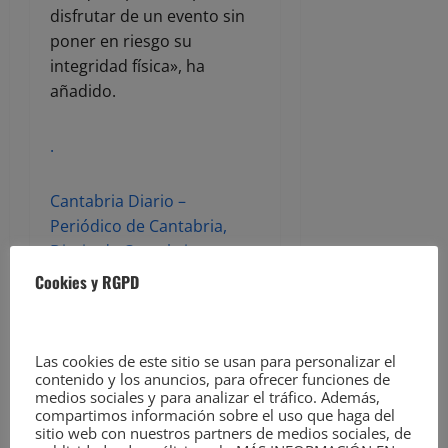
disfrutar de un evento sin
poner en riesgo su
integridad física», ha
añadido.
.
Cantabria Diario –
Periódico de Cantabria,
Diario de Cantabria,
noticias de Cantabria
Cookies y RGPD
ACERCA DEL AUTOR
Las cookies de este sitio se usan para personalizar el
contenido y los anuncios, para ofrecer funciones de
medios sociales y para analizar el tráfico. Además,
compartimos información sobre el uso que haga del
sitio web con nuestros partners de medios sociales, de