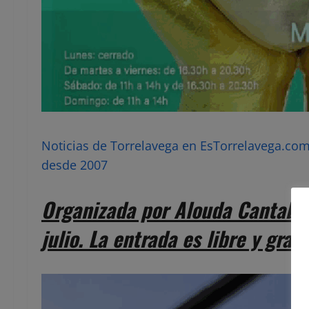
Noticias de Torrelavega en EsTorrelavega.com 
desde 2007
Organizada por Alouda Cantabria
julio. La entrada es libre y gratu