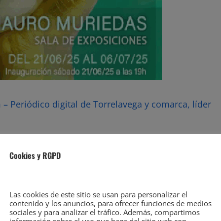
– Periódico digital de Torrelavega y comarca, líder
, podrá visitarse hasta el 6 de
Cookies y RGPD
ita.
Las cookies de este sitio se usan para personalizar el
contenido y los anuncios, para ofrecer funciones de medios
sociales y para analizar el tráfico. Además, compartimos