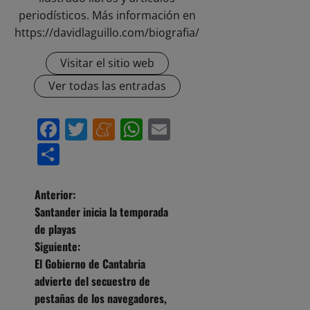
periodísticos. Más información en
https://davidlaguillo.com/biografia/
Visitar el sitio web
Ver todas las entradas
Facebook
Twitter
Meneame
WhatsApp
Email
Compartir
N
Anterior:
Santander inicia la temporada
a
de playas
Siguiente:
v
El Gobierno de Cantabria
e
advierte del secuestro de
pestañas de los navegadores,