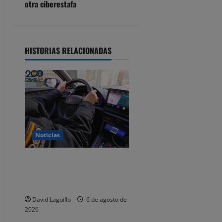
g
otra ciberestafa
a
c
HISTORIAS RELACIONADAS
i
ó
n
d
Noticias
e
Dos detenidos y nueve
e
investigados por estafar un
total de 92.395 euros
n
David Laguillo
6 de agosto de
t
2026