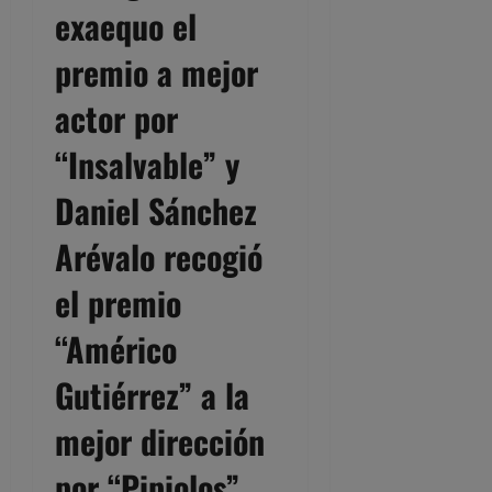
exaequo el
premio a mejor
actor por
“
Insalvable
” y
Daniel Sánchez
Arévalo recogió
el premio
“
Américo
Gutiérrez
” a la
mejor dirección
por “
Pipiolos
”