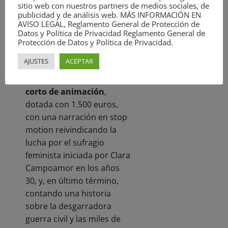
memoria colectiva e
sitio web con nuestros partners de medios sociales, de
publicidad y de análisis web. MÁS INFORMACIÓN EN
individual de sus vecinos,
AVISO LEGAL, Reglamento General de Protección de
con sus historias,
Datos y Política de Privacidad Reglamento General de
proyectos e ilusiones. Por
Protección de Datos y Política de Privacidad.
su parte, “
Carmela
”, de
AJUSTES
ACEPTAR
Vicente Mallols, se hizo con
la
Estela Dorada a mejor
corto de animación
,
dotada con 1.500 euros,
con una narración en stop
motion reivindicando la
lucha por el sufragio
feminista iniciada por Clara
Campoamor en los años
30, y, en último término,
contando una historia
sobre la desgarradora
guerra civil y las miles de