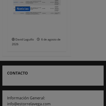
Noticias
Torrelavega licita en 218.707
euros el alumbrado
ornamental de Navidad
David Laguillo
6 de agosto de
2026
CONTACTO
Información General:
info@estorrelavega.com