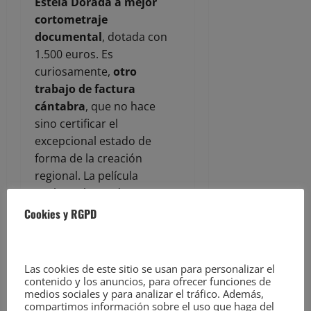
Estela Dorada a mejor
cortometraje
documental
, dotada con
1.500 euros. Es
curiosamente,
otro
trabajo de factura
cántabra
, que no hace
sino certificar el
excepcional estado de
forma de la creación
regional. La película
explora el pasado,
presente y futuro del
Cookies y RGPD
Barrio San Francisco de
Santander, paradigma de
los movimientos
Las cookies de este sitio se usan para personalizar el
ciudadanos durante la
contenido y los anuncios, para ofrecer funciones de
medios sociales y para analizar el tráfico. Además,
Transición, a través de la
compartimos información sobre el uso que haga del