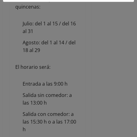
quincenas:
Julio: del 1 al 15 / del 16
al 31
Agosto: del 1 al 14 / del
18 al 29
El horario será:
Entrada a las 9:00 h
Salida sin comedor: a
las 13:00 h
Salida con comedor: a
las 15:30 h o a las 17:00
h