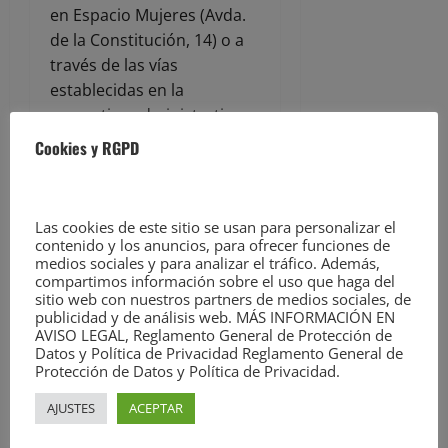
en Espacio Mujeres (Avda.
de la Constitución, 14) o a
través de las vías
establecidas en la
normativa administrativa.
La información completa,
Cookies y RGPD
junto con las normas del
programa, puede
consultarse en la web
Las cookies de este sitio se usan para personalizar el
municipal:
contenido y los anuncios, para ofrecer funciones de
medios sociales y para analizar el tráfico. Además,
www.torrelavega.es
. Las
compartimos información sobre el uso que haga del
listas provisionales se
sitio web con nuestros partners de medios sociales, de
publicarán el 16 de junio a
publicidad y de análisis web. MÁS INFORMACIÓN EN
AVISO LEGAL, Reglamento General de Protección de
las 14:00 h y las listas
Datos y Política de Privacidad Reglamento General de
definitivas el 23 de junio.
Protección de Datos y Política de Privacidad.
AJUSTES
ACEPTAR
El programa se divide en
cuatro turnos por