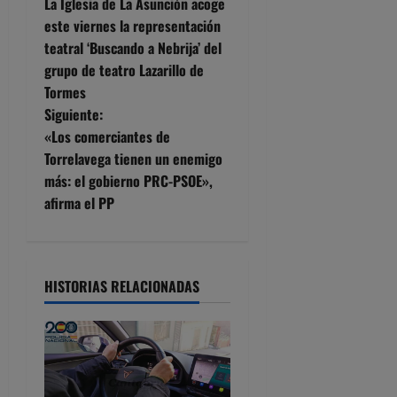
La Iglesia de La Asunción acoge
a
este viernes la representación
teatral ‘Buscando a Nebrija’ del
v
grupo de teatro Lazarillo de
e
Tormes
Siguiente:
g
«Los comerciantes de
Torrelavega tienen un enemigo
a
más: el gobierno PRC-PSOE»,
c
afirma el PP
i
ó
HISTORIAS RELACIONADAS
n
d