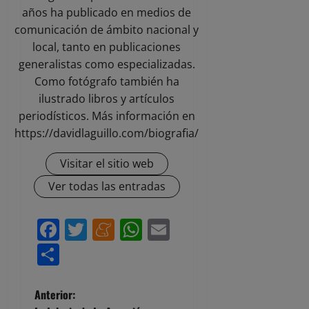
años ha publicado en medios de
comunicación de ámbito nacional y
local, tanto en publicaciones
generalistas como especializadas.
Como fotógrafo también ha
ilustrado libros y artículos
periodísticos. Más información en
https://davidlaguillo.com/biografia/
Visitar el sitio web
Ver todas las entradas
Facebook
Twitter
Meneame
WhatsApp
Email
Compartir
N
Anterior: