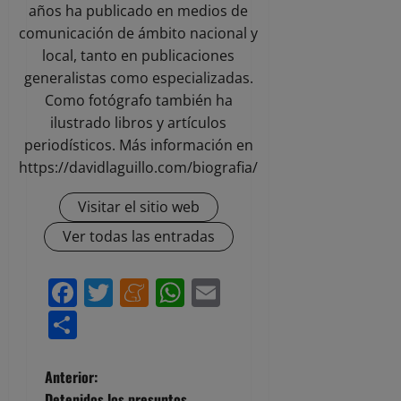
años ha publicado en medios de
comunicación de ámbito nacional y
local, tanto en publicaciones
generalistas como especializadas.
Como fotógrafo también ha
ilustrado libros y artículos
periodísticos. Más información en
https://davidlaguillo.com/biografia/
Visitar el sitio web
Ver todas las entradas
Facebook
Twitter
Meneame
WhatsApp
Email
Compartir
N
Anterior:
Detenidos los presuntos