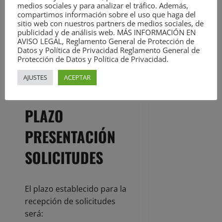
medios sociales y para analizar el tráfico. Además,
Los colegios que
compartimos información sobre el uso que haga del
dispondrán de servicio de
sitio web con nuestros partners de medios sociales, de
publicidad y de análisis web. MÁS INFORMACIÓN EN
comedor serán: C.E.I. P.
AVISO LEGAL, Reglamento General de Protección de
Ramón Menéndez Pidal,
Datos y Política de Privacidad Reglamento General de
Protección de Datos y Política de Privacidad.
C.E.I. P Menéndez Pelayo,
C.E.I. P Manuel Liaño
AJUSTES
ACEPTAR
Beristaín, C.E.I. P Cervantes
PLAZO
PRESENTACIÓN
SOLICITUDES
El plazo establecido para la
recepción de solicitudes
será: