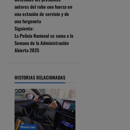
a
autores del robo con fuerza en
una estación de servicio y de
v
una furgoneta
e
Siguiente:
La Policía Nacional se suma a la
g
Semana de la Administración
Abierta 2025
a
c
i
HISTORIAS RELACIONADAS
ó
n
d
e
Noticias