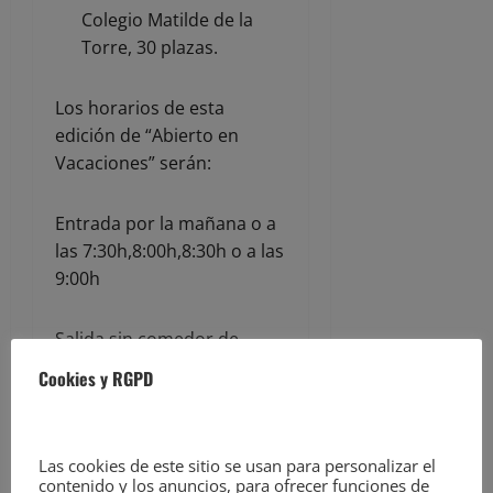
Colegio Matilde de la
Torre, 30 plazas.
Los horarios de esta
edición de “Abierto en
Vacaciones” serán:
Entrada por la mañana o a
las 7:30h,8:00h,8:30h o a las
9:00h
Salida sin comedor de
13:30h o a las 14:00h
Cookies y RGPD
Salida con comedor o a las
15.30h o a las 17.00h
Las cookies de este sitio se usan para personalizar el
contenido y los anuncios, para ofrecer funciones de