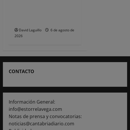
de policías locales «puede
comprometer la seguridad»
de las Fiestas de
Torrelavega
David Laguillo
6 de agosto de
2026
CONTACTO
Información General:
info@estorrelavega.com
Notas de prensa y convocatorias:
noticias@cantabriadiario.com