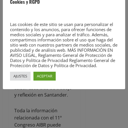
dimensiones
Cookies y RGPD
fundamentales
relacionadas con el lema
del congreso.
Las cookies de este sitio se usan para personalizar el
contenido y los anuncios, para ofrecer funciones de
medios sociales y para analizar el tráfico. Además,
La reunión está dirigida a
compartimos información sobre el uso que haga del
todas aquellas personas,
sitio web con nuestros partners de medios sociales, de
publicidad y de análisis web. MÁS INFORMACIÓN EN
ya sean profesionales de la
AVISO LEGAL, Reglamento General de Protección de
antropología o que
Datos y Política de Privacidad Reglamento General de
Protección de Datos y Política de Privacidad.
simplemente estén
interesadas en la temática
AJUSTES
ACEPTAR
del Congreso, puedan
asistir esos días de trabajo
y reflexión en Santander.
Toda la información
relacionada con el 11º
Congreso AIBR puede