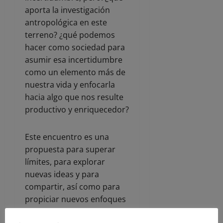
aporta la investigación
antropológica en este
terreno? ¿qué podemos
hacer como sociedad para
asumir esa incertidumbre
como un elemento más de
nuestra vida y enfocarla
hacia algo que nos resulte
productivo y enriquecedor?
Este encuentro es una
propuesta para superar
límites, para explorar
nuevas ideas y para
compartir, así como para
propiciar nuevos enfoques
que analicen aspectos y