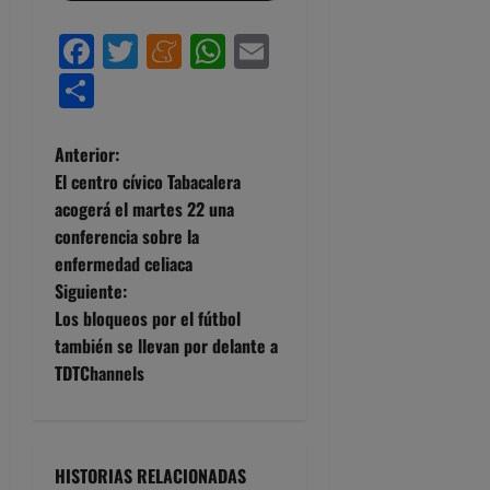
Facebook
Twitter
Meneame
WhatsApp
Email
Compartir
N
Anterior:
El centro cívico Tabacalera
a
acogerá el martes 22 una
conferencia sobre la
v
enfermedad celiaca
e
Siguiente:
Los bloqueos por el fútbol
g
también se llevan por delante a
TDTChannels
a
c
i
HISTORIAS RELACIONADAS