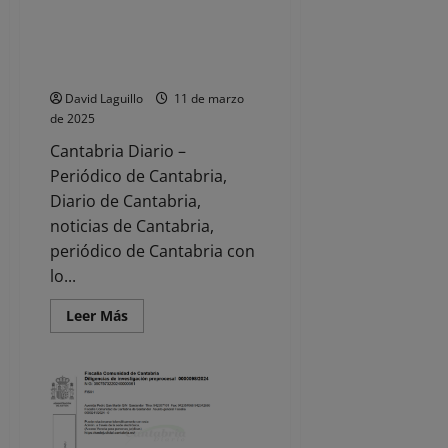
la
Cantabria registró 274
plantilla
incidentes violentos contra
tras
reconocer
profesionales sanitarios, menos
la
justicia
que en 2023
que
‘no
David Laguillo
11 de marzo
se
de 2025
ha
protegido
Cantabria Diario –
al
personal
Periódico de Cantabria,
del
amianto’
Diario de Cantabria,
noticias de Cantabria,
periódico de Cantabria con
lo...
Leer
Leer Más
más
acerca
de
Cantabria
registró
274
incidentes
violentos
contra