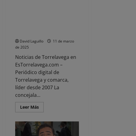
víctimas
Medio Ambiente colaborará con
del
terrorismo
el Centro de Educación Especial
Fernando Arce para impulsar la
sostenibilidad y la educación
ambiental
David Laguillo
11 de marzo
de 2025
Noticias de Torrelavega en
EsTorrelavega.com –
Periódico digital de
Torrelavega y comarca,
líder desde 2007 La
concejala...
Leer
Leer Más
más
acerca
de
Medio
Ambiente
colaborará