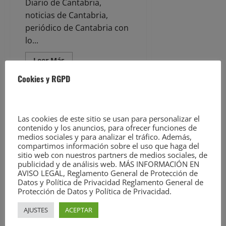
Diario de Cantabria,
noticias de Cantabria,
periódico de Cantabria con
lo...
Leer
Leer Más
más
acerca
Cookies y RGPD
de
Detenido
el
presunto
autor
de
Las cookies de este sitio se usan para personalizar el
varios
contenido y los anuncios, para ofrecer funciones de
robos
medios sociales y para analizar el tráfico. Además,
en
establecimientos
compartimos información sobre el uso que haga del
de
sitio web con nuestros partners de medios sociales, de
Noticias
Castro
publicidad y de análisis web. MÁS INFORMACIÓN EN
Urdiales
AVISO LEGAL, Reglamento General de Protección de
CCOO insta a Dynasol a evaluar
Datos y Política de Privacidad Reglamento General de
el estado de salud de la plantilla
Protección de Datos y Política de Privacidad.
tras reconocer la justicia que
AJUSTES
ACEPTAR
‘no se ha protegido al personal
del amianto’