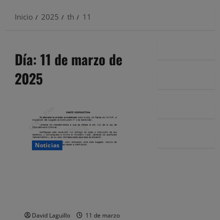
Inicio
2025
th
11
Día:
11 de marzo de
2025
Noticias
Prisión sin fianza para el
detenido por el apuñalamiento
de un hombre en plena calle en
Maliaño
David Laguillo
11 de marzo