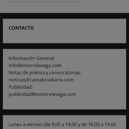
La
Fiscalía
archiva
la
denuncia
contra
CONTACTO
el
Ayuntamiento
de
Polanco
por
el
supuesto
maltrato
Información General:
a
unos
info@estorrelavega.com
gatos
Notas de prensa y convocatorias:
noticias@cantabriadiario.com
Publicidad:
publicidad@estorrelavega.com
Lunes a viernes (de 9.00 a 14.00 y de 16.00 a 19.00