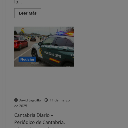
lo...
Leer
Leer Más
más
acerca
de
Alvise
Pérez
condenado
a
indemnizar
a
Ábalos
por
Noticias
publicar
fotos
de
su
Detenido el presunto autor de
intimidad
varios robos en
personal
establecimientos de Castro
Urdiales
David Laguillo
11 de marzo
de 2025
Cantabria Diario –
Periódico de Cantabria,