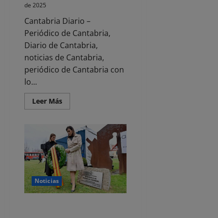
de 2025
Cantabria Diario –
Periódico de Cantabria,
Diario de Cantabria,
noticias de Cantabria,
periódico de Cantabria con
lo...
Leer
Leer Más
más
acerca
de
Prisión
sin
fianza
para
el
detenido
por
el
Noticias
apuñalamiento
de
un
hombre
La alcaldesa reivindica «la
en
dignidad y la memoria» de las
plena