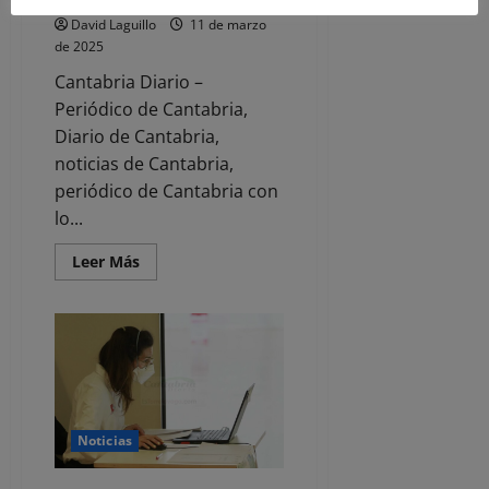
David Laguillo
11 de marzo
de 2025
Cantabria Diario –
Periódico de Cantabria,
Diario de Cantabria,
noticias de Cantabria,
periódico de Cantabria con
lo...
Leer
Leer Más
más
acerca
de
CCOO
insta
a
Dynasol
a
evaluar
el
estado
Noticias
de
salud
de