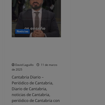
con
el
Centro
de
Educación
Especial
Fernando
Arce
para
impulsar
Noticias
la
sostenibilidad
y
Alvise Pérez condenado a
la
educación
indemnizar a Ábalos por
ambiental
publicar fotos de su intimidad
personal
David Laguillo
11 de marzo
de 2025
Cantabria Diario –
Periódico de Cantabria,
Diario de Cantabria,
noticias de Cantabria,
periódico de Cantabria con