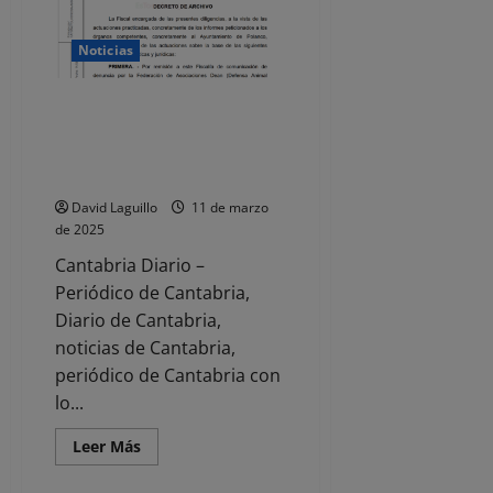
profesionales
sanitarios,
menos
Noticias
que
en
2023
La Fiscalía archiva la denuncia
contra el Ayuntamiento de
Polanco por el supuesto
maltrato a unos gatos
David Laguillo
11 de marzo
de 2025
Cantabria Diario –
Periódico de Cantabria,
Diario de Cantabria,
noticias de Cantabria,
periódico de Cantabria con
lo...
Leer
Leer Más
más
acerca
de