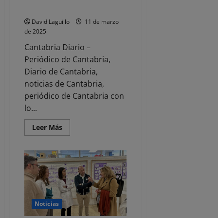
calle
víctimas del terrorismo
en
Maliaño
David Laguillo
11 de marzo
de 2025
Cantabria Diario –
Periódico de Cantabria,
Diario de Cantabria,
noticias de Cantabria,
periódico de Cantabria con
lo...
Leer
Leer Más
más
acerca
de
La
alcaldesa
reivindica
«la
dignidad
y
la
memoria»
Noticias
de
las