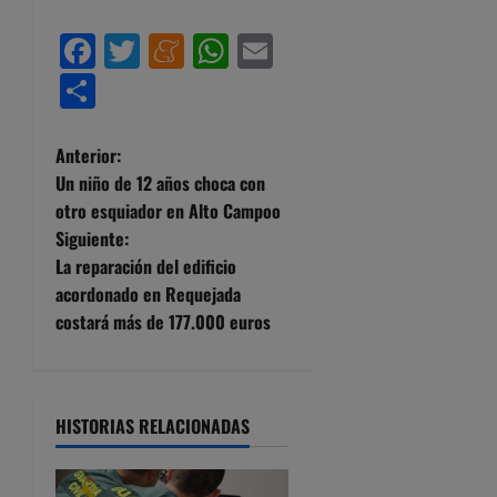
Facebook
Twitter
Meneame
WhatsApp
Email
Compartir
N
Anterior:
Un niño de 12 años choca con
a
otro esquiador en Alto Campoo
Siguiente:
v
La reparación del edificio
e
acordonado en Requejada
costará más de 177.000 euros
g
a
HISTORIAS RELACIONADAS
c
i