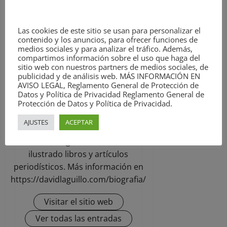
David Laguillo
Las cookies de este sitio se usan para personalizar el
Administrator
contenido y los anuncios, para ofrecer funciones de
medios sociales y para analizar el tráfico. Además,
David Laguillo (Torrelavega, 1975)
compartimos información sobre el uso que haga del
es un periodista, escritor y
sitio web con nuestros partners de medios sociales, de
publicidad y de análisis web. MÁS INFORMACIÓN EN
fotógrafo español. Desde hace
AVISO LEGAL, Reglamento General de Protección de
años ha publicado en medios de
Datos y Política de Privacidad Reglamento General de
comunicación de ámbito nacional y
Protección de Datos y Política de Privacidad.
local, tanto en publicaciones
AJUSTES
ACEPTAR
generalistas como especializadas.
Como fotógrafo también ha
ilustrado libros y artículos
periodísticos. Más información en
https://davidlaguillo.com/biografia/
Visitar el sitio web
Ver todas las entradas