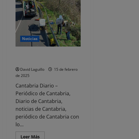
del
helicóptero
del
Gobierno
cántabro
auxilia
a
un
esquiador
Noticias
tras
lesionarse
en
un
Rescatado un motorista
hombro
accidentado en Ampuero
David Laguillo
15 de febrero
de 2025
Cantabria Diario –
Periódico de Cantabria,
Diario de Cantabria,
noticias de Cantabria,
periódico de Cantabria con
lo...
Leer
Leer Más