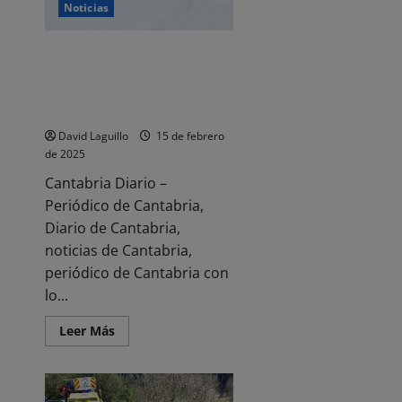
Noticias
El equipo del helicóptero del
Gobierno cántabro auxilia a un
esquiador tras lesionarse en un
hombro
David Laguillo
15 de febrero
de 2025
Cantabria Diario –
Periódico de Cantabria,
Diario de Cantabria,
noticias de Cantabria,
periódico de Cantabria con
lo...
Leer
Leer Más
más
acerca
de
El
equipo