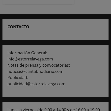
de
Cantabria
financia
sistemas
de
monitorización
de
CONTACTO
glucosa
en
tiempo
real
a
siete
niños
con
Información General:
diabetes
tipo
info@estorrelavega.com
1
Notas de prensa y convocatorias:
noticias@cantabriadiario.com
Publicidad:
publicidad@estorrelavega.com
Lunes a viernes (de 9.00 a 14.00 y de 16.00 a 19.00