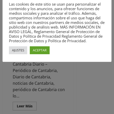
Las cookies de este sitio se usan para personalizar el
Leer
contenido y los anuncios, para ofrecer funciones de
Leer Más
más
medios sociales y para analizar el tráfico. Además,
Noticias
acerca
compartimos información sobre el uso que haga del
de
sitio web con nuestros partners de medios sociales, de
El
sindicato
Cantabria financia sistemas de
publicidad y de análisis web. MÁS INFORMACIÓN EN
APLB
AVISO LEGAL, Reglamento General de Protección de
monitorización de glucosa en
anuncia
Datos y Política de Privacidad Reglamento General de
movilizaciones
tiempo real a siete niños con
en
Protección de Datos y Política de Privacidad.
diabetes tipo 1
la
Policía
AJUSTES
ACEPTAR
David Laguillo
15 de febrero
Local
de
de 2025
Torrelavega
Cantabria Diario –
Periódico de Cantabria,
Diario de Cantabria,
noticias de Cantabria,
periódico de Cantabria con
lo...
Leer
Leer Más
más
acerca