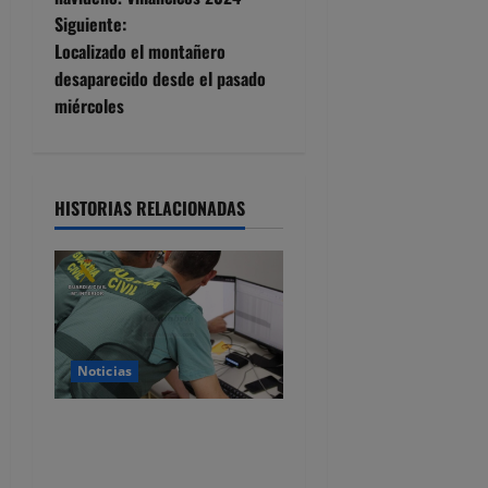
v
Siguiente:
e
Localizado el montañero
desaparecido desde el pasado
g
miércoles
a
c
HISTORIAS RELACIONADAS
i
ó
n
d
Noticias
e
Detenido por estafar con un
alquiler en Castro Urdiales,
e
se quedaba con las fianzas y