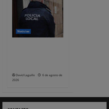
Noticias
CSIF alerta de que la falta
de policías locales «puede
comprometer la seguridad»
de las Fiestas de
Torrelavega
David Laguillo
6 de agosto de
2026