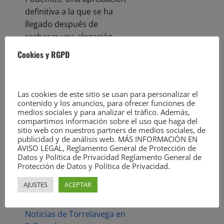
definitiva a la que se ha
llegado después de
rechazar una alegación
relativa a que no se
Cookies y RGPD
incremente el IBI, y de
aprobar una segunda
alegación que permitirá al
Las cookies de este sitio se usan para personalizar el
Ayuntamiento continuar
contenido y los anuncios, para ofrecer funciones de
realizando la bonificación
medios sociales y para analizar el tráfico. Además,
compartimos información sobre el uso que haga del
del 20% en el precio del
sitio web con nuestros partners de medios sociales, de
Torrebus.
publicidad y de análisis web. MÁS INFORMACIÓN EN
AVISO LEGAL, Reglamento General de Protección de
Datos y Política de Privacidad Reglamento General de
La entrada
PRC-PSOE
Protección de Datos y Política de Privacidad.
aprueban en solitario las
AJUSTES
ACEPTAR
Ordenanzas Fiscales de
2025
aparece primero en
Noticias de Torrelavega en