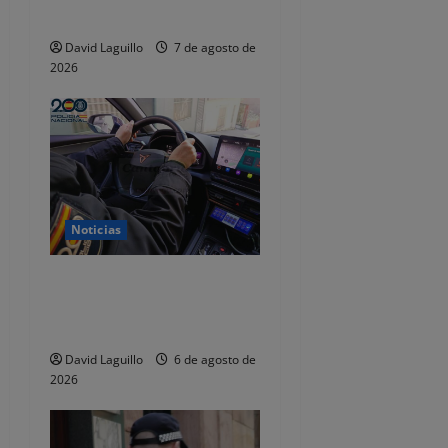
n
dejaba de responder
David Laguillo
7 de agosto de
t
2026
r
a
d
a
Noticias
s
Dos detenidos y nueve
investigados por estafar un
total de 92.395 euros
David Laguillo
6 de agosto de
2026