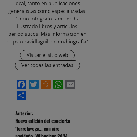
local, tanto en publicaciones
generalistas como especializadas.
Como fotógrafo también ha
ilustrado libros y artículos
periodísticos. Más información en
https://davidlaguillo.com/biografia/
Visitar el sitio web
Ver todas las entradas
Facebook
Twitter
Meneame
WhatsApp
Email
Compartir
N
Anterior:
Nueva edición del concierto
a
‘Torrelavega… con aire
navideño. Villancicos 2024’