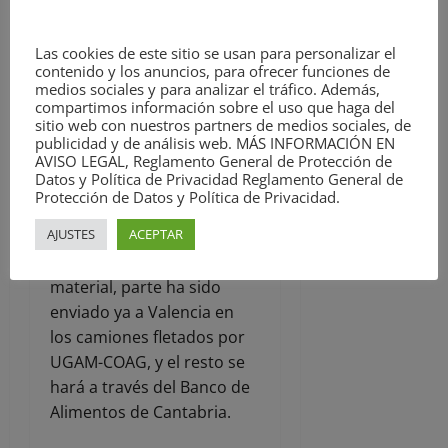
Respecto a la recogida de
Las cookies de este sitio se usan para personalizar el
material con destino a los
contenido y los anuncios, para ofrecer funciones de
afectados por la DANA, han
medios sociales y para analizar el tráfico. Además,
compartimos información sobre el uso que haga del
recordado que en
sitio web con nuestros partners de medios sociales, de
Torrelavega se han
publicidad y de análisis web. MÁS INFORMACIÓN EN
AVISO LEGAL, Reglamento General de Protección de
recogido más de 60
Datos y Política de Privacidad Reglamento General de
toneladas a través de
Protección de Datos y Política de Privacidad.
diferentes colectivos,
AJUSTES
ACEPTAR
ciudadanos y el propio
Ayuntamiento. De este
material, parte ha sido
enviado ya a Valencia en
los camiones fletados por
UGAM-COAG, y el resto se
hará a través del Banco de
Alimentos de Cantabria.