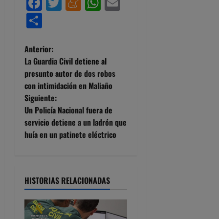
Facebook
Twitter
Meneame
WhatsApp
Email
Compartir
N
Anterior:
La Guardia Civil detiene al
a
presunto autor de dos robos
con intimidación en Maliaño
v
Siguiente:
e
Un Policía Nacional fuera de
servicio detiene a un ladrón que
g
huía en un patinete eléctrico
a
c
HISTORIAS RELACIONADAS
i
ó