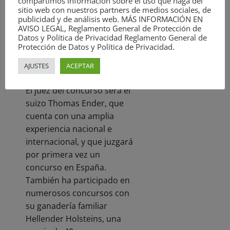
compartimos información sobre el uso que haga del
sitio web con nuestros partners de medios sociales, de
que acuden al concurso
publicidad y de análisis web. MÁS INFORMACIÓN EN
reciben una ayuda para los
AVISO LEGAL, Reglamento General de Protección de
gastos de transporte y
Datos y Política de Privacidad Reglamento General de
Protección de Datos y Política de Privacidad.
preparación de los
animales.
AJUSTES
ACEPTAR
El juez del concurso será el
suizo Thomas Ender, que
cuenta con una amplia
experiencia nacional e
internacional, y que juzgará
por primera vez un
concurso en España.
También ha participado en
numerosos concursos con
su ganadería familiar
Hellender Holsteins, una