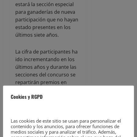
estará la sección especial
para ganaderías de nueva
participación que no hayan
estado presentes en los
últimos siete años.
La cifra de participantes ha
ido incrementando en los
últimos años y durante las
secciones del concurso se
repartirán premios en
metálico por valor de más
Cookies y RGPD
de 8.300 euros. Asimismo,
los primeros clasificados
recibirán los
correspondientes
Las cookies de este sitio se usan para personalizar el
contenido y los anuncios, para ofrecer funciones de
banderines y estandartes.
medios sociales y para analizar el tráfico. Además,
También, los ganaderos