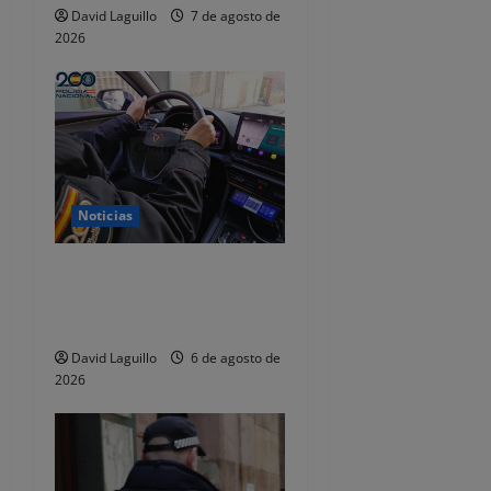
r
David Laguillo
7 de agosto de
a
2026
d
a
s
Noticias
Dos detenidos y nueve
investigados por estafar un
total de 92.395 euros
David Laguillo
6 de agosto de
2026