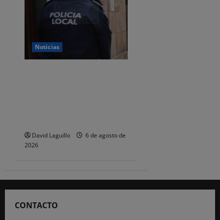
Noticias
CSIF alerta de que la falta
de policías locales «puede
comprometer la seguridad»
de las Fiestas de
Torrelavega
David Laguillo
6 de agosto de
2026
CONTACTO