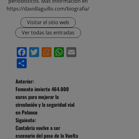
periodísticos. Más información en
https://davidlaguillo.com/biografia/
Visitar el sitio web
Ver todas las entradas
Facebook
Twitter
Meneame
WhatsApp
Email
Compartir
N
Anterior:
Fomento invierte 464.000
a
euros para mejorar la
circulación y la seguridad vial
v
en Polanco
e
Siguiente:
Cantabria vuelve a ser
g
escenario del paso de la Vuelta