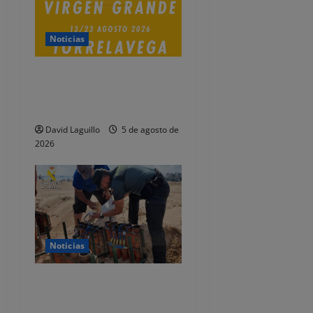
a
d
Noticias
a
Presentado el programa de
las Fiestas de la Virgen
s
Grande 2026
David Laguillo
5 de agosto de
2026
Noticias
La Guardia Civil de
Cantabria inspecciona el