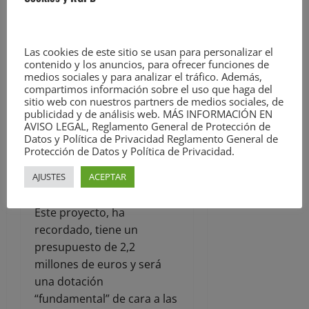
trabajos estén finalizados
en septiembre.
Las cookies de este sitio se usan para personalizar el
De la Tecnoteca, ha
contenido y los anuncios, para ofrecer funciones de
informado que se está en
medios sociales y para analizar el tráfico. Además,
compartimos información sobre el uso que haga del
“fase de cierre” con ASCAN
sitio web con nuestros partners de medios sociales, de
y, a continuación, se licitará
publicidad y de análisis web. MÁS INFORMACIÓN EN
la obra, quedando
AVISO LEGAL, Reglamento General de Protección de
Datos y Política de Privacidad Reglamento General de
pendiente
Protección de Datos y Política de Privacidad.
“aproximadamente una
AJUSTES
ACEPTAR
ejecución del 40% de la
obra, 1 millón de euros”.
Este proyecto, ha
recordado, tiene un
presupuesto de 2,2
millones de euros y será
una dotación
“fundamental” de cara a las