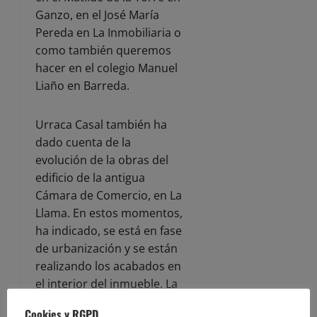
Ganzo, en el José María
Pereda en La Inmobiliaria o
como también queremos
hacer en el colegio Manuel
Liaño en Barreda.
Urraca Casal también ha
dado cuenta de la
evolución de la obras del
edificio de la antigua
Cámara de Comercio, en La
Llama. En estos momentos,
ha indicado, se está en fase
de urbanización y se están
realizando los acabados en
el interior del inmueble. La
previsión es que los
Cookies y RGPD