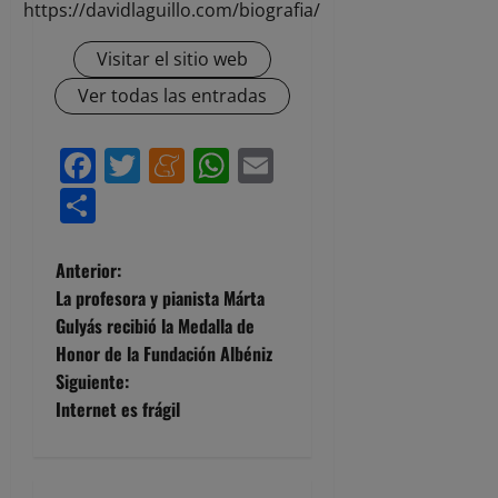
https://davidlaguillo.com/biografia/
Visitar el sitio web
Ver todas las entradas
Facebook
Twitter
Meneame
WhatsApp
Email
Compartir
N
Anterior:
La profesora y pianista Márta
a
Gulyás recibió la Medalla de
Honor de la Fundación Albéniz
v
Siguiente:
e
Internet es frágil
g