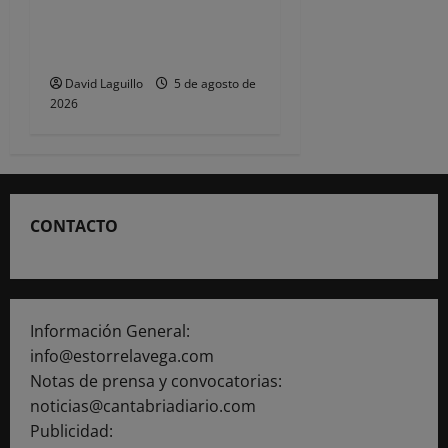
uso seguro de pirotecnia en
eventos y fiestas durante el
verano
David Laguillo
5 de agosto de
2026
CONTACTO
Información General:
info@estorrelavega.com
Notas de prensa y convocatorias:
noticias@cantabriadiario.com
Publicidad: