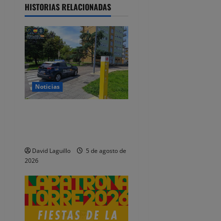
a
HISTORIAS RELACIONADAS
c
i
ó
n
Noticias
d
Detenidos dos jóvenes por
altercados diferentes en las
e
Fiestas de Tanos
e
David Laguillo
5 de agosto de
2026
n
t
r