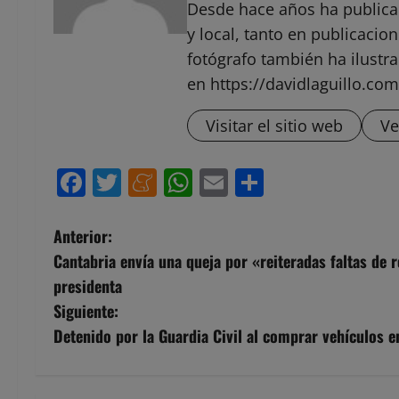
Desde hace años ha public
y local, tanto en publicaci
fotógrafo también ha ilustra
en https://davidlaguillo.com
Visitar el sitio web
Ve
Facebook
Twitter
Meneame
WhatsApp
Email
Compartir
N
Anterior:
Cantabria envía una queja por «reiteradas faltas de r
a
presidenta
v
Siguiente:
Detenido por la Guardia Civil al comprar vehículos e
e
g