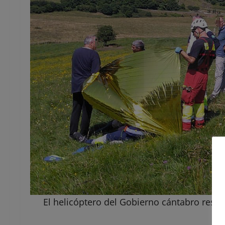
El helicóptero del Gobierno cántabro resca
R