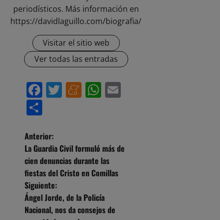
periodísticos. Más información en
https://davidlaguillo.com/biografia/
Visitar el sitio web
Ver todas las entradas
Facebook
Twitter
Meneame
WhatsApp
Email
Compartir
N
Anterior:
La Guardia Civil formuló más de
a
cien denuncias durante las
fiestas del Cristo en Comillas
v
Siguiente:
e
Ángel Jorde, de la Policía
Nacional, nos da consejos de