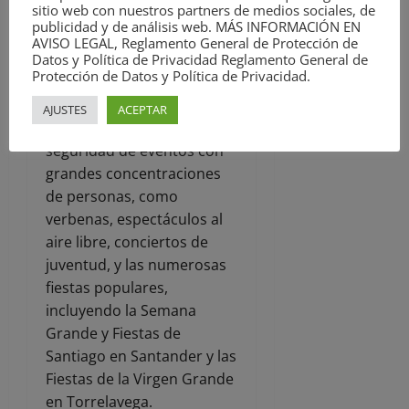
sitio web con nuestros partners de medios sociales, de
también contará con el
publicidad y de análisis web. MÁS INFORMACIÓN EN
apoyo de las Unidades
AVISO LEGAL, Reglamento General de Protección de
Especiales de Caballería y el
Datos y Política de Privacidad Reglamento General de
Protección de Datos y Política de Privacidad.
Servicio de Medios Aéreos.
Estas unidades tendrán un
AJUSTES
ACEPTAR
papel crucial en la
seguridad de eventos con
grandes concentraciones
de personas, como
verbenas, espectáculos al
aire libre, conciertos de
juventud, y las numerosas
fiestas populares,
incluyendo la Semana
Grande y Fiestas de
Santiago en Santander y las
Fiestas de la Virgen Grande
en Torrelavega.