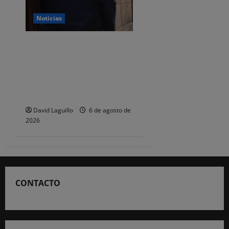
Noticias
CSIF alerta de que la falta
de policías locales «puede
comprometer la seguridad»
de las Fiestas de
Torrelavega
David Laguillo
6 de agosto de
2026
CONTACTO