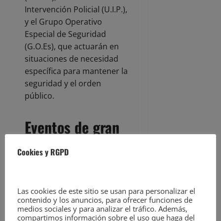
Intervención Policial (U.I.P.),
y el Grupo Operativo
Especial de Seguridad
(G.O.Es), que actuarán en
situaciones de necesidad
específica para mantener la
seguridad y el orden
público.
Eventos de gran
afluencia
Cookies y RGPD
Durante los meses de julio
Las cookies de este sitio se usan para personalizar el
y agosto, la Jefatura
contenido y los anuncios, para ofrecer funciones de
Superior de Policía
medios sociales y para analizar el tráfico. Además,
Nacional de Cantabria
compartimos información sobre el uso que haga del