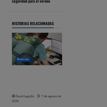
g
seguridad para el verano
a
c
HISTORIAS RELACIONADAS
i
ó
n
d
Noticias
e
Detenido por estafar con un
alquiler en Castro Urdiales,
e
se quedaba con las fianzas y
n
dejaba de responder
David Laguillo
7 de agosto de
t
2026