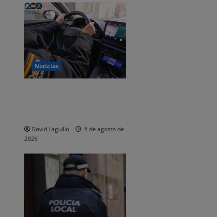
r
a
d
a
Noticias
s
Dos detenidos y nueve
investigados por estafar un
total de 92.395 euros
David Laguillo
6 de agosto de
2026