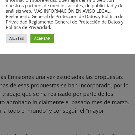
información sobre el uso que haga del sitio web con
nuestros partners de medios sociales, de publicidad y de
abel Tazón
análisis web. MÁS INFORMACIÓN EN AVISO LEGAL,
Reglamento General de Protección de Datos y Política de
Privacidad Reglamento General de Protección de Datos y
alorado como positivo el avance del segundo
Política de Privacidad.
Emisiones (ZBE).
AJUSTES
ACEPTAR
entos municipales para, posteriormente, ser
jas Emisiones una vez estudiadas las propuestas
nas de esas propuestas se han incorporado, por lo
l trabajo que se ha realizado por parte de los
to aprobado inicialmente el pasado mes de marzo.
ar a todo el mundo” y conseguir el “mayor