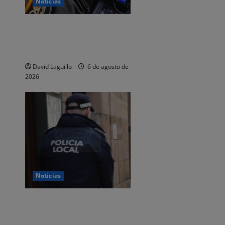
s
Noticias
Dos detenidos y nueve
investigados por estafar un
total de 92.395 euros
David Laguillo
6 de agosto de
2026
Noticias
CSIF alerta de que la falta
de policías locales «puede