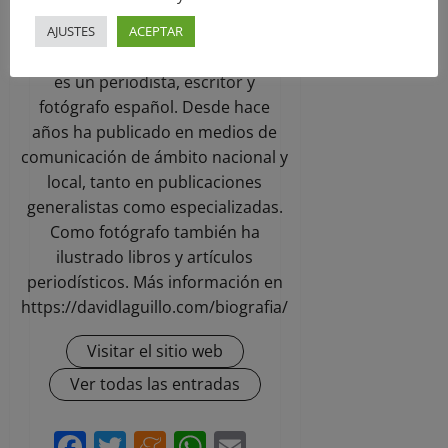
Administrator
AJUSTES
ACEPTAR
David Laguillo (Torrelavega, 1975)
es un periodista, escritor y
fotógrafo español. Desde hace
años ha publicado en medios de
comunicación de ámbito nacional y
local, tanto en publicaciones
generalistas como especializadas.
Como fotógrafo también ha
ilustrado libros y artículos
periodísticos. Más información en
https://davidlaguillo.com/biografia/
Visitar el sitio web
Ver todas las entradas
Facebook
Twitter
Meneame
WhatsApp
Email