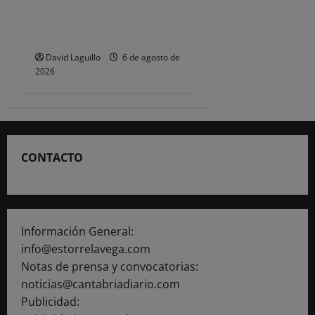
comprometer la seguridad»
de las Fiestas de
Torrelavega
David Laguillo
6 de agosto de
2026
CONTACTO
Información General:
info@estorrelavega.com
Notas de prensa y convocatorias:
noticias@cantabriadiario.com
Publicidad: