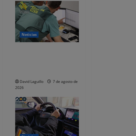
n
d
e
Noticias
e
Detenido por estafar con un
n
alquiler en Castro Urdiales,
se quedaba con las fianzas y
t
dejaba de responder
David Laguillo
7 de agosto de
r
2026
a
d
a