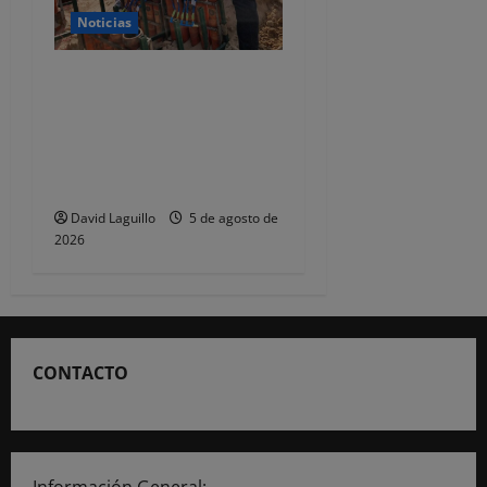
Noticias
La Guardia Civil de
Cantabria inspecciona el
uso seguro de pirotecnia en
eventos y fiestas durante el
verano
David Laguillo
5 de agosto de
2026
CONTACTO