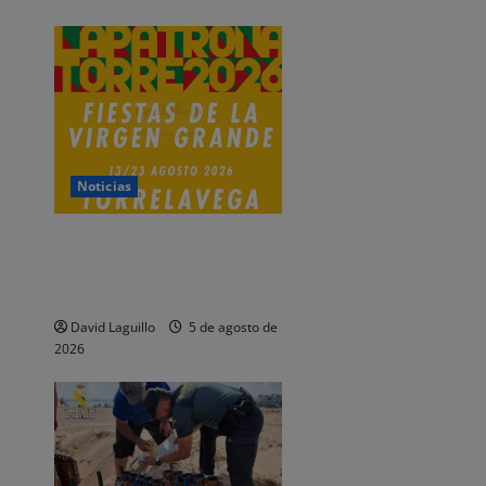
r
a
d
a
Noticias
s
Presentado el programa de
las Fiestas de la Virgen
Grande 2026
David Laguillo
5 de agosto de
2026