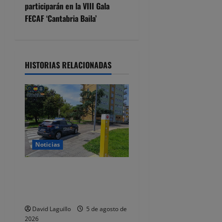
g
participarán en la VIII Gala
FECAF ‘Cantabria Baila’
a
c
i
HISTORIAS RELACIONADAS
ó
n
d
Noticias
e
e
Detenidos dos jóvenes por
altercados diferentes en las
n
Fiestas de Tanos
t
David Laguillo
5 de agosto de
2026