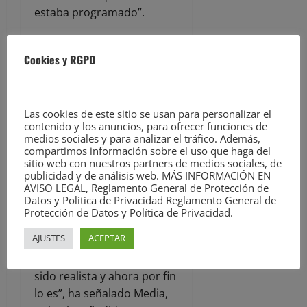
estaba programado”.
Sin embargo, ha asegurado
Cookies y RGPD
el compromiso del
Gobierno presidido por
María José Sáenz de
Las cookies de este sitio se usan para personalizar el
Buruaga con Torrelavega.
contenido y los anuncios, para ofrecer funciones de
“Esta inversión es firme y
medios sociales y para analizar el tráfico. Además,
compartimos información sobre el uso que haga del
que quede claro que ya no
sitio web con nuestros partners de medios sociales, de
hay marcha atrás”, ha
publicidad y de análisis web. MÁS INFORMACIÓN EN
subrayado el consejero.
AVISO LEGAL, Reglamento General de Protección de
Datos y Política de Privacidad Reglamento General de
Protección de Datos y Política de Privacidad.
“Hasta ahora la
AJUSTES
ACEPTAR
programación económica
de este convenio no había
sido realista y ahora por fin
lo es”, ha señalado Media,