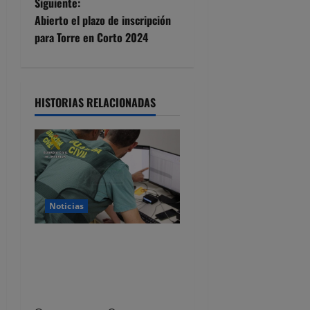
e
Siguiente:
Abierto el plazo de inscripción
g
para Torre en Corto 2024
a
c
HISTORIAS RELACIONADAS
i
ó
n
d
Noticias
e
Detenido por estafar con un
alquiler en Castro Urdiales,
e
se quedaba con las fianzas y
n
dejaba de responder