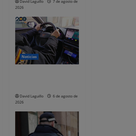
David Laguillo
7 de agosto de
t
2026
r
a
d
a
Noticias
s
Dos detenidos y nueve
investigados por estafar un
total de 92.395 euros
David Laguillo
6 de agosto de
2026