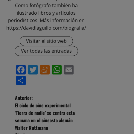
Como fotógrafo también ha
ilustrado libros y artículos
periodísticos. Más información en
https://davidlaguillo.com/biografia/
Visitar el sitio web
Ver todas las entradas
Facebook
Twitter
Meneame
WhatsApp
Email
Compartir
N
Anterior:
El ciclo de cine experimental
a
‘Tierra de nadie’ se centra esta
semana en el cineasta alemán
v
Walter Ruttmann