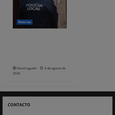
Noticias
CSIF alerta de que la falta
de policías locales «puede
comprometer la seguridad»
de las Fiestas de
Torrelavega
David Laguillo
6 de agosto de
2026
CONTACTO